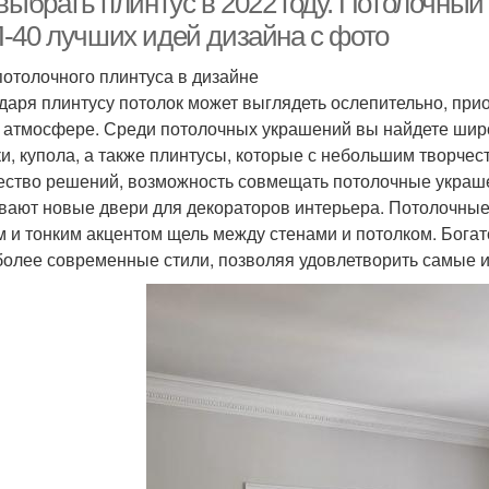
выбрать плинтус в 2022 году. Потолочный
-40 лучших идей дизайна с фото
потолочного плинтуса в дизайне
даря плинтусу потолок может выглядеть ослепительно, при
 атмосфере. Среди потолочных украшений вы найдете широк
ки, купола, а также плинтусы, которые с небольшим творче
ство решений, возможность совмещать потолочные украшени
вают новые двери для декораторов интерьера. Потолочные 
м и тонким акцентом щель между стенами и потолком. Богатс
 более современные стили, позволяя удовлетворить самые 