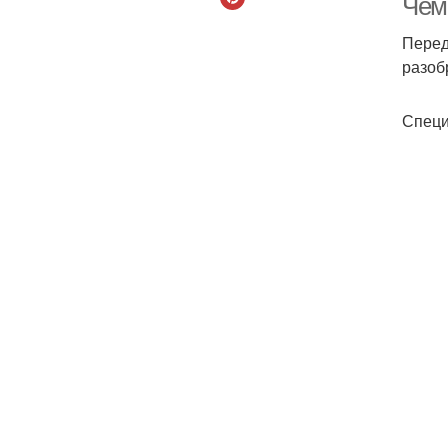
Чем
Перед
разоб
Специ