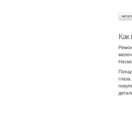
читат
Как
Ремон
мелоч
Несмо
Попад
глаза
покуп
деталь