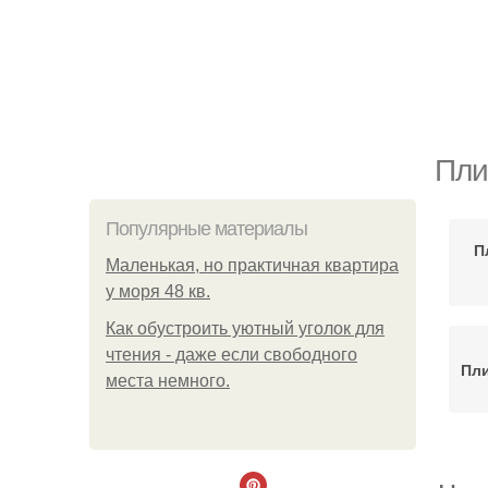
Пли
Популярные материалы
П
Маленькая, но практичная квартира
у моря 48 кв.
Как обустроить уютный уголок для
чтения - даже если свободного
Пли
места немного.