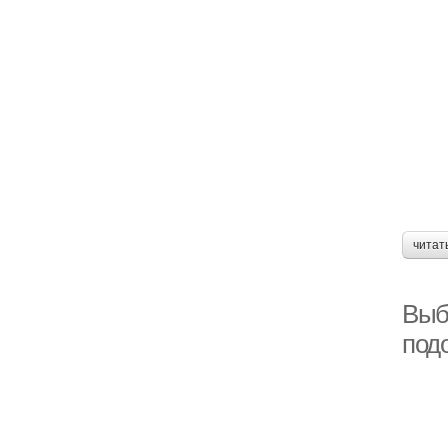
читат
Выб
под