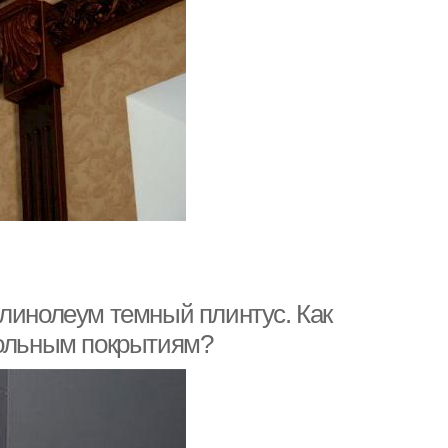
 линолеум темный плинтус. Как
польным покрытиям?