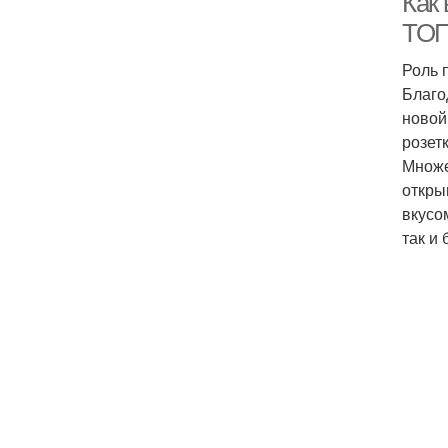
Как 
ТОП
Роль 
Благо
новой
розет
Множе
откры
вкусо
так и