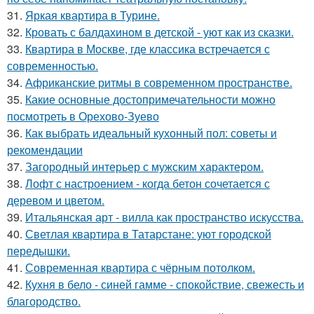
31.
Яркая квартира в Турине.
32.
Кровать с балдахином в детской - уют как из сказки.
33.
Квартира в Москве, где классика встречается с
современностью.
34.
Африканские ритмы в современном пространстве.
35.
Какие основные достопримечательности можно
посмотреть в Орехово-Зуево
36.
Как выбрать идеальный кухонный пол: советы и
рекомендации
37.
Загородный интерьер с мужским характером.
38.
Лофт с настроением - когда бетон сочетается с
деревом и цветом.
39.
Итальянская арт - вилла как пространство искусства.
40.
Светлая квартира в Татарстане: уют городской
передышки.
41.
Современная квартира с чёрным потолком.
42.
Кухня в бело - синей гамме - спокойствие, свежесть и
благородство.