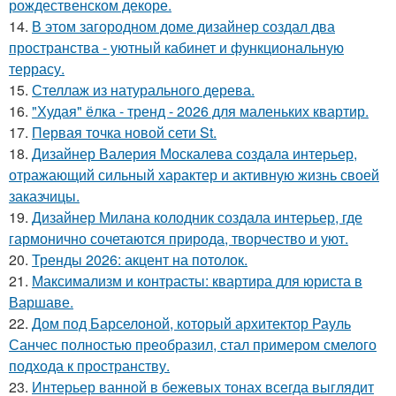
рождественском декоре.
14.
В этом загородном доме дизайнер создал два
пространства - уютный кабинет и функциональную
террасу.
15.
Стеллаж из натурального дерева.
16.
"Худая" ёлка - тренд - 2026 для маленьких квартир.
17.
Первая точка новой сети St.
18.
Дизайнер Валерия Москалева создала интерьер,
отражающий сильный характер и активную жизнь своей
заказчицы.
19.
Дизайнер Милана колодник создала интерьер, где
гармонично сочетаются природа, творчество и уют.
20.
Тренды 2026: акцент на потолок.
21.
Максимализм и контрасты: квартира для юриста в
Варшаве.
22.
Дом под Барселоной, который архитектор Рауль
Санчес полностью преобразил, стал примером смелого
подхода к пространству.
23.
Интерьер ванной в бежевых тонах всегда выглядит