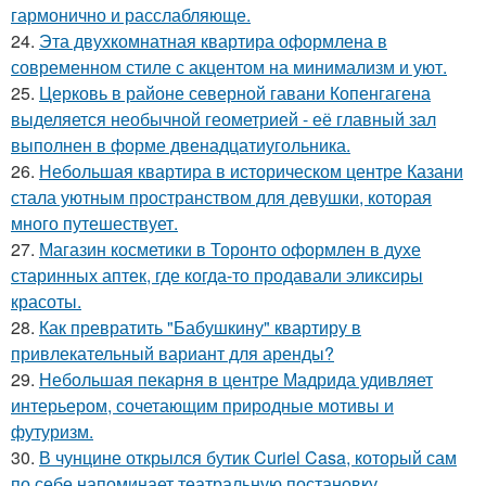
гармонично и расслабляюще.
24.
Эта двухкомнатная квартира оформлена в
современном стиле с акцентом на минимализм и уют.
25.
Церковь в районе северной гавани Копенгагена
выделяется необычной геометрией - её главный зал
выполнен в форме двенадцатиугольника.
26.
Небольшая квартира в историческом центре Казани
стала уютным пространством для девушки, которая
много путешествует.
27.
Магазин косметики в Торонто оформлен в духе
старинных аптек, где когда-то продавали эликсиры
красоты.
28.
Как превратить "Бабушкину" квартиру в
привлекательный вариант для аренды?
29.
Небольшая пекарня в центре Мадрида удивляет
интерьером, сочетающим природные мотивы и
футуризм.
30.
В чунцине открылся бутик Curiel Casa, который сам
по себе напоминает театральную постановку.