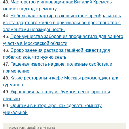
43.
Мастерство и инновации: как Виталий Кремень
меняет подход к ремонту
44.
Небольшая квартира в кенсингтоне преобразилась
из стандартного жилья в оригинальное пространство с
элементами неожиданности.
45.
Преимущества заборов из профнастила для вашего
участка в Московской области
46.
Срок хранения раствора гашёной извести для
побелки: всё, что нужно знать
47.
Гашеная известь на даче: полезные свойства и
применение
48.
Какие рестораны и кафе Москвы рекомендуют для
гурманов
49.
Украшения на стену из бумаги: легко, просто и
стильно
50.
Оригами в интерьере: как сделать комнату
уникальной
© 2026 Идеи дизайна интерьера