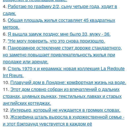
4.
Работаю по графику 2/2, сыну четыре года, ходит в
садик.
5.
Общая площадь жилья составляет 45 квадратных
метров.
6.
Я вышла замуж поздно: мне было 33, мужу - 36.
7.
"Не могу поверить, что это снова произошло.
8.
Панорамное остекление стоит дороже стандартного,
но заметно повышает привлекательность жилья при
продаже или аренде.
9.
Стиль 1970-х и керамика: новая коллекция La Redoute
Int Rieurs.
10.
Плавучий дом в Лондоне: комфортная жизнь на воде.
11.
Этот дом словно собран из впечатлений о дальних
странах, шумных рынках, текстильных лавках и старых
английских коттеджах.
12.
Интерьер, который не нуждается в громких словах.
13.
Жозефина шталь выросла в художественной семье -
и этот бэкграунд чувствуется в каждом её