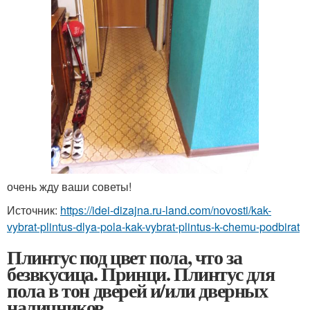
очень жду ваши советы!
Источник:
https://idei-dizajna.ru-land.com/novosti/kak-
vybrat-plintus-dlya-pola-kak-vybrat-plintus-k-chemu-podbirat
Плинтус под цвет пола, что за
безвкусица. Принци. Плинтус для
пола в тон дверей и/или дверных
наличников