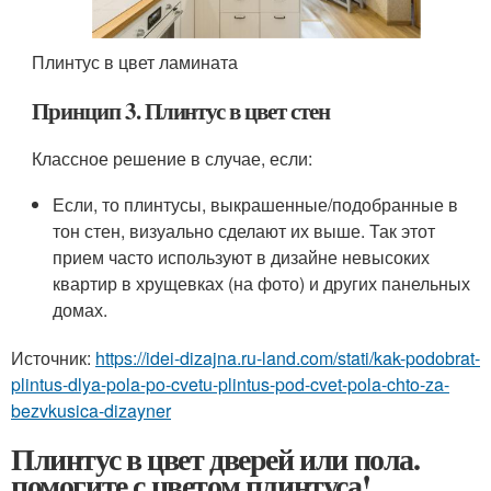
Плинтус в цвет ламината
Принцип 3. Плинтус в цвет стен
Классное решение в случае, если:
Если, то плинтусы, выкрашенные/подобранные в
тон стен, визуально сделают их выше. Так этот
прием часто используют в дизайне невысоких
квартир в хрущевках (на фото) и других панельных
домах.
Источник:
https://idei-dizajna.ru-land.com/stati/kak-podobrat-
plintus-dlya-pola-po-cvetu-plintus-pod-cvet-pola-chto-za-
bezvkusica-dizayner
Плинтус в цвет дверей или пола.
помогите с цветом плинтуса!