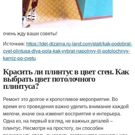
очень жду ваши советы!
Источник:
https://idei-dizajna.ru-land.com/stati/kak-podobrat-
cvet-plintusa-dlya-pola-kak-vybrat-napolnyy-ili-potolochnyy-
karniz-po-cvetu
Красить ли плинтус в цвет стен. Как
выбрать цвет потолочного
плинтуса?
Ремонт это долгое и кропотливое мероприятие. Во
время его проведения важно уделить внимание каждой
мелочи, иначе она изменит восприятие и интерьера.
Одна из, на первый взгляд, не важных деталей –
плинтус. Несмотря на простоту, он способен