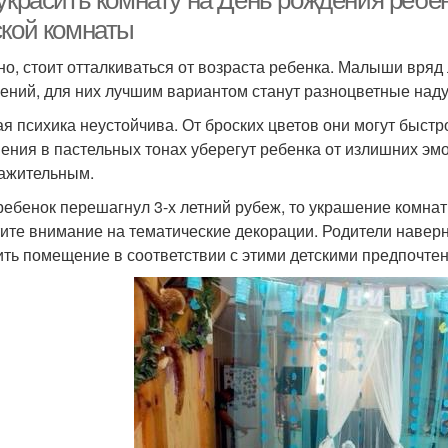
 украсить комнату на День рождения ребе
ской комнаты
но, стоит отталкиваться от возраста ребенка. Малыши вряд
ений, для них лучшим вариантом станут разноцветные над
ая психика неустойчива. От броских цветов они могут быстр
ения в пастельных тонах уберегут ребенка от излишних эмо
ажительным.
ребенок перешагнул 3-х летний рубеж, то украшение комна
ите внимание на тематические декорации. Родители навер
ить помещение в соответствии с этими детскими предпочте