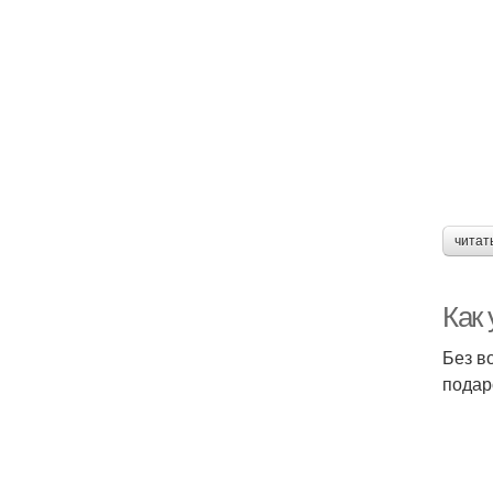
читат
Как
Без в
подар