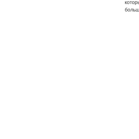
котор
больш