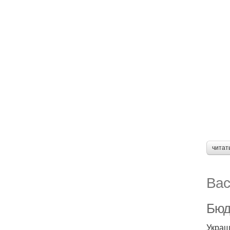
читат
Вас
Бюд
Украш