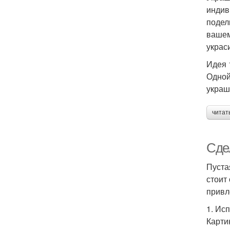
индив
подел
вашем
украс
Идея 
Одной
украш
читат
Сде
Пуста
стоит
привл
1. Ис
Карти