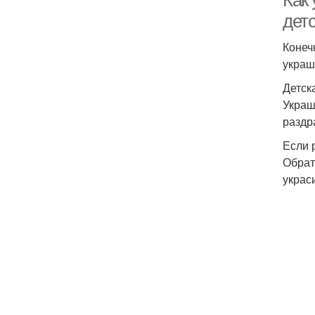
Как
дет
Конеч
украш
Детск
Украш
раздр
Если 
Обрат
украс