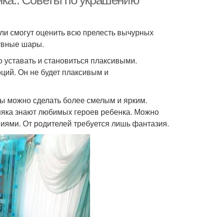
нка.. Советы по украшению
 ли смогут оценить всю прелесть вычурных
увные шары.
о уставать и становиться плаксивыми.
ций. Он не будет плаксивым и
ты можно сделать более смелым и ярким.
няка знают любимых героев ребенка. Можно
ниями. От родителей требуется лишь фантазия.