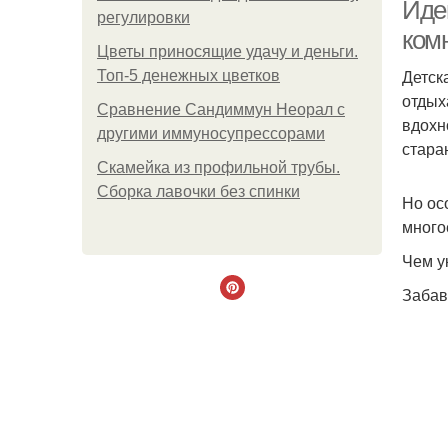
Иде
регулировки
ком
Цветы приносящие удачу и деньги.
Детск
Топ-5 денежных цветков
отдых
Сравнение Сандиммун Неорал с
вдохн
другими иммуносупрессорами
стара
Скамейка из профильной трубы.
Сборка лавочки без спинки
Но ос
много
Чем у
Забав