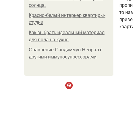
пропи
солнца.
то на
Красно-белый интерьер квартиры-
приве
студии
кварт
Как выбрать идеальный материал
для пола на кухне
Сравнение Сандиммун Неорал с
другими иммуносупрессорами