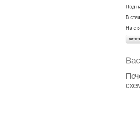
Под н
В стя
На ст
читат
Вас
Поч
схе