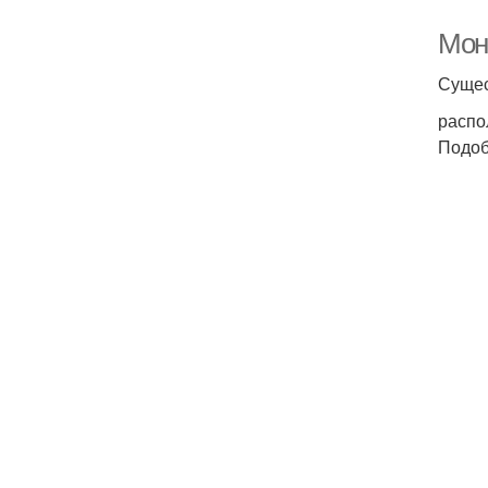
Мон
Сущес
распо
Подоб