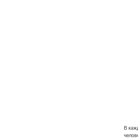
В каж
челов