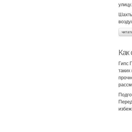
улицу
Шахты
возду
читат
Как 
Гипс 
таких
прочн
рассм
Подго
Перед
избеж