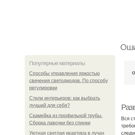
Оши
Популярные материалы
О
Способы управления яркостью
свечения светодиодов. По способу
регулировки
Стили интерьеров: как выбрать
лучший для себя?
Раз
Скамейка из профильной трубы.
Вся с
Сборка лавочки без спинки
требо
следу
Уютная светлая квартира в лучах