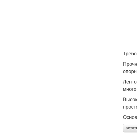
Требо
Прочн
опорн
Ленто
много
Высок
прост
Основ
читат