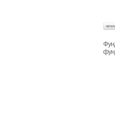
читат
Фун
фун