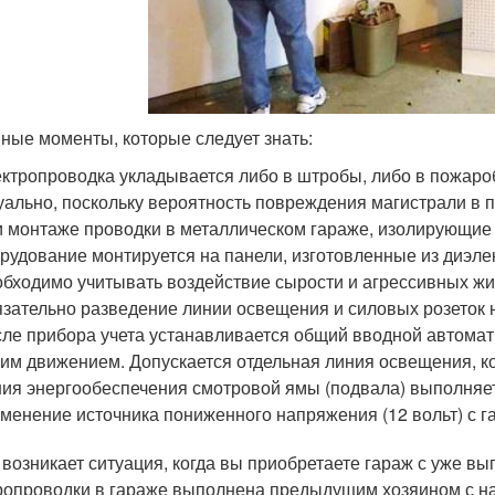
ные моменты, которые следует знать:
ктропроводка укладывается либо в штробы, либо в пожаро
уально, поскольку вероятность повреждения магистрали в
 монтаже проводки в металлическом гараже, изолирующие
рудование монтируется на панели, изготовленные из диэле
бходимо учитывать воздействие сырости и агрессивных жи
зательно разведение линии освещения и силовых розеток 
ле прибора учета устанавливается общий вводной автомат:
им движением. Допускается отдельная линия освещения, ко
ия энергообеспечения смотровой ямы (подвала) выполняет
менение источника пониженного напряжения (12 вольт) с га
 возникает ситуация, когда вы приобретаете гараж с уже в
ропроводки в гараже выполнена предыдущим хозяином с н