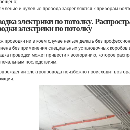
рещено;
емление и нулевые провода закрепляются к приборам бол
водка электрики по потолку. Распрос
водки электрики по потолку
ж проводки ни в коем случае нельзя делать без профессио
нена без применения специальных установочных коробов 
адка проводки может привести к возгоранию, которое распр
 печальным последствиям.
овреждении электропровода неизбежно происходит возгора
рукции.