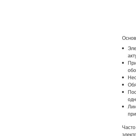
Основ
Эле
акт
При
обо
Нео
Обя
Пос
одн
Лин
при
Часто
элект