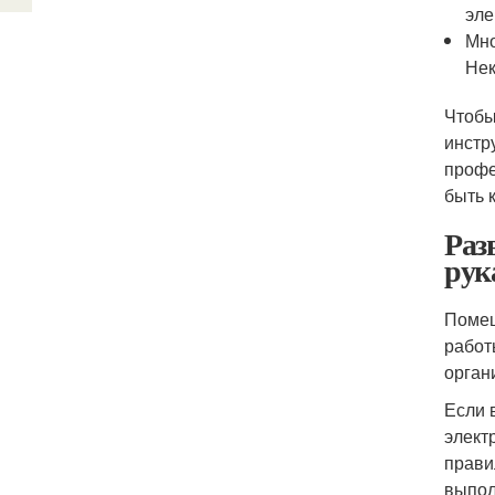
эле
Мно
Нек
Чтобы
инстр
профе
быть 
Раз
рук
Помещ
работ
орган
Если 
элект
прави
выпол