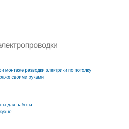
электропроводки
ри монтаже разводки электрики по потолку
араже своими руками
нты для работы
 кухне