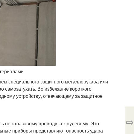
атериалами
ием специального защитного металлорукава или
во самозатухать. Во избежание короткого
одному устройству, отвечающему за защитное
⇨
 не к фазовому проводу, а к нулевому. Это
ельные приборы представляют опасность удара