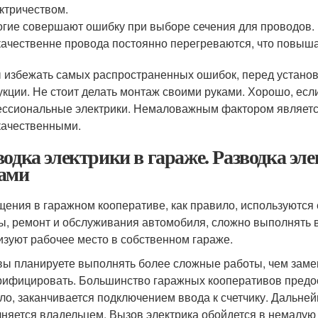
ктричеством.
гие совершают ошибку при выборе сечения для проводов. Ч
ачественне провода постоянно перегреваются, что повышае
 избежать самых распространенных ошибок, перед установ
укции. Не стоит делать монтаж своими руками. Хорошо, есл
ссиональные электрики. Немаловажным фактором являетс
качественными.
водка электрики в гараже. Разводка эл
ами
ения в гаражном кооперативе, как правило, используются 
ы, ремонт и обслуживания автомобиля, сложно выполнять 
изуют рабочее место в собственном гараже.
вы планируете выполнять более сложные работы, чем зам
рифицировать. Большинство гаражных кооперативов предост
ло, заканчивается подключением ввода к счетчику. Дальне
няется владельцем. Вызов электрика обойдется в немалую