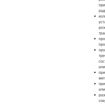
при
рад
кол
уст
роз
тра
про
про
про
тре
сос
или
при
мет
при
или
раз
сое