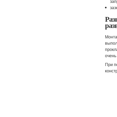
зап
заз
Раз
раз
Монта
выпол
прокл
очень
При п
конст