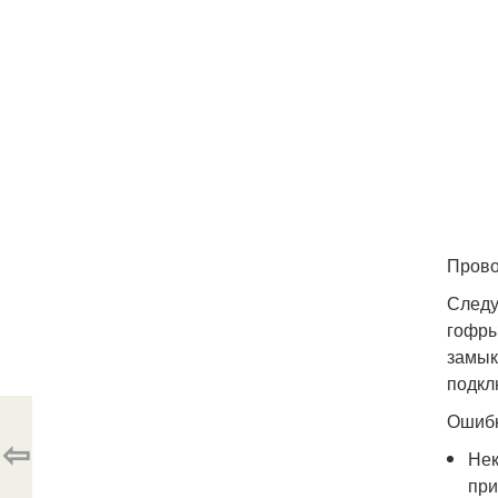
Прово
Следу
гофры
замык
подкл
Ошибк
⇦
Нек
при