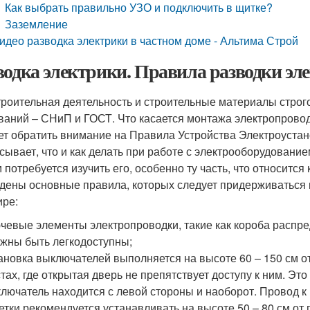
Как выбрать правильно УЗО и подключить в щитке?
Заземление
идео разводка электрики в частном доме - Альтима Строй
водка электрики. Правила разводки эл
троительная деятельность и строительные материалы строг
ваний – СНиП и ГОСТ. Что касается монтажа электропроводки
ет обратить внимание на Правила Устройства Электроустан
сывает, что и как делать при работе с электрооборудовани
м потребуется изучить его, особенно ту часть, что относит
дены основные правила, которых следует придерживаться 
ире:
чевые элементы электропроводки, такие как короба распред
жны быть легкодоступны;
ановка выключателей выполняется на высоте 60 – 150 см о
тах, где открытая дверь не препятствует доступу к ним. Это
лючатель находится с левой стороны и наоборот. Провод к
етки рекомендуется устанавливать на высоте 50 – 80 см от