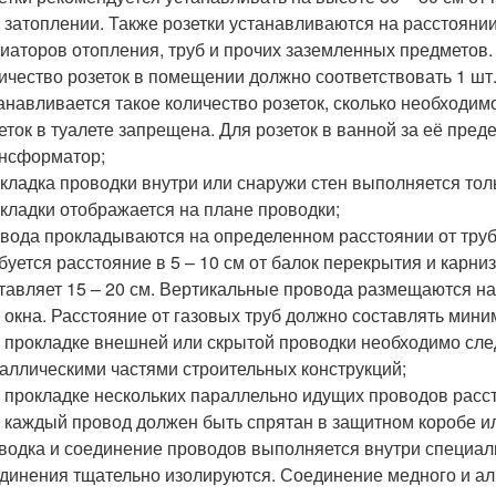
 затоплении. Также розетки устанавливаются на расстоянии 
иаторов отопления, труб и прочих заземленных предметов.
ичество розеток в помещении должно соответствовать 1 шт.
анавливается такое количество розеток, сколько необходим
еток в туалете запрещена. Для розеток в ванной за её пре
нсформатор;
кладка проводки внутри или снаружи стен выполняется толь
кладки отображается на плане проводки;
вода прокладываются на определенном расстоянии от труб,
буется расстояние в 5 – 10 см от балок перекрытия и карниз
тавляет 15 – 20 см. Вертикальные провода размещаются на
 окна. Расстояние от газовых труб должно составлять мини
 прокладке внешней или скрытой проводки необходимо след
аллическими частями строительных конструкций;
 прокладке нескольких параллельно идущих проводов рас
 каждый провод должен быть спрятан в защитном коробе и
водка и соединение проводов выполняется внутри специал
динения тщательно изолируются. Соединение медного и а