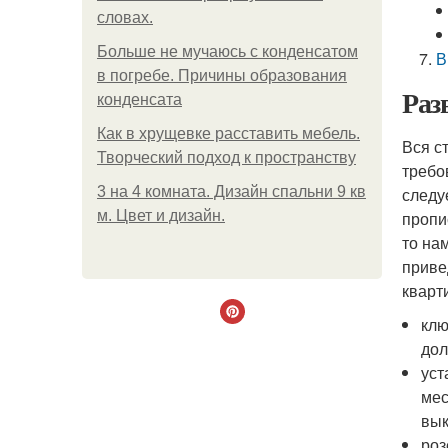
словах.
Больше не мучаюсь с конденсатом
В
в погребе. Причины образования
Раз
конденсата
Как в хрущевке расставить мебель.
Вся с
Творческий подход к пространству
требо
3 на 4 комната. Дизайн спальни 9 кв
следу
м. Цвет и дизайн.
пропи
то на
приве
кварт
клю
дол
уст
мес
вык
роз