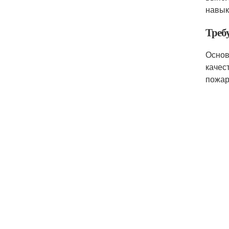
навык
Треб
Основ
качес
пожар