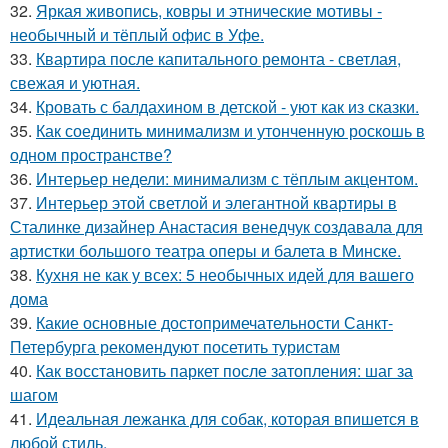
32.
Яркая живопись, ковры и этнические мотивы -
необычный и тёплый офис в Уфе.
33.
Квартира после капитального ремонта - светлая,
свежая и уютная.
34.
Кровать с балдахином в детской - уют как из сказки.
35.
Как соединить минимализм и утонченную роскошь в
одном пространстве?
36.
Интерьер недели: минимализм с тёплым акцентом.
37.
Интерьер этой светлой и элегантной квартиры в
Сталинке дизайнер Анастасия венедчук создавала для
артистки большого театра оперы и балета в Минске.
38.
Кухня не как у всех: 5 необычных идей для вашего
дома
39.
Какие основные достопримечательности Санкт-
Петербурга рекомендуют посетить туристам
40.
Как восстановить паркет после затопления: шаг за
шагом
41.
Идеальная лежанка для собак, которая впишется в
любой стиль.