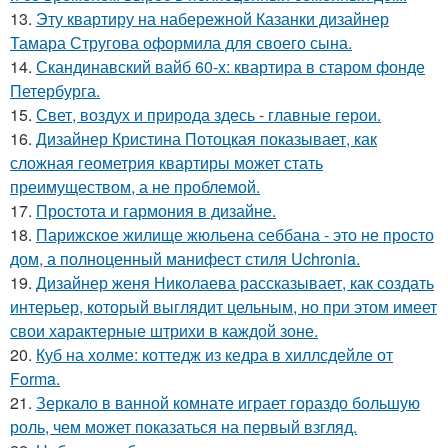
13.
Эту квартиру на набережной Казанки дизайнер
Тамара Стругова оформила для своего сына.
14.
Скандинавский вайб 60-х: квартира в старом фонде
Петербурга.
15.
Свет, воздух и природа здесь - главные герои.
16.
Дизайнер Кристина Потоцкая показывает, как
сложная геометрия квартиры может стать
преимуществом, а не проблемой.
17.
Простота и гармония в дизайне.
18.
Парижское жилище жюльена себбана - это не просто
дом, а полноценный манифест стиля Uchronia.
19.
Дизайнер женя Николаева рассказывает, как создать
интерьер, который выглядит цельным, но при этом имеет
свои характерные штрихи в каждой зоне.
20.
Куб на холме: коттедж из кедра в хиллсдейле от
Forma.
21.
Зеркало в ванной комнате играет гораздо большую
роль, чем может показаться на первый взгляд.