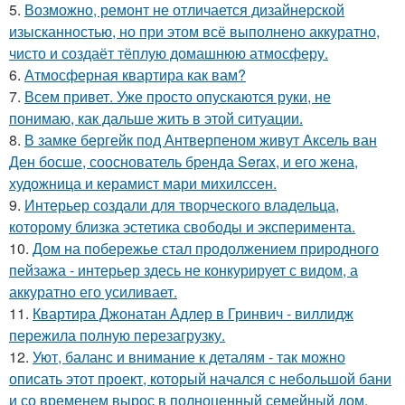
5.
Возможно, ремонт не отличается дизайнерской
изысканностью, но при этом всё выполнено аккуратно,
чисто и создаёт тёплую домашнюю атмосферу.
6.
Атмосферная квартира как вам?
7.
Всем привет. Уже просто опускаются руки, не
понимаю, как дальше жить в этой ситуации.
8.
В замке бергейк под Антверпеном живут Аксель ван
Ден босше, сооснователь бренда Serax, и его жена,
художница и керамист мари михилссен.
9.
Интерьер создали для творческого владельца,
которому близка эстетика свободы и эксперимента.
10.
Дом на побережье стал продолжением природного
пейзажа - интерьер здесь не конкурирует с видом, а
аккуратно его усиливает.
11.
Квартира Джонатан Адлер в Гринвич - виллидж
пережила полную перезагрузку.
12.
Уют, баланс и внимание к деталям - так можно
описать этот проект, который начался с небольшой бани
и со временем вырос в полноценный семейный дом.