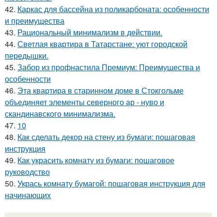
42.
Каркас для бассейна из поликарбоната: особенности
и преимущества
43.
Рациональный минимализм в действии.
44.
Светлая квартира в Татарстане: уют городской
передышки.
45.
Забор из профнастила Премиум: Преимущества и
особенности
46.
Эта квартира в старинном доме в Стокгольме
объединяет элементы северного ар - нуво и
скандинавского минимализма.
47.
10
48.
Как сделать декор на стену из бумаги: пошаговая
инструкция
49.
Как украсить комнату из бумаги: пошаговое
руководство
50.
Укрась комнату бумагой: пошаговая инструкция для
начинающих