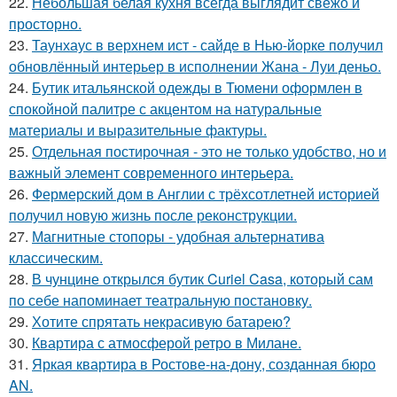
22.
Небольшая белая кухня всегда выглядит свежо и
просторно.
23.
Таунхаус в верхнем ист - сайде в Нью-йорке получил
обновлённый интерьер в исполнении Жана - Луи деньо.
24.
Бутик итальянской одежды в Тюмени оформлен в
спокойной палитре с акцентом на натуральные
материалы и выразительные фактуры.
25.
Отдельная постирочная - это не только удобство, но и
важный элемент современного интерьера.
26.
Фермерский дом в Англии с трёхсотлетней историей
получил новую жизнь после реконструкции.
27.
Магнитные стопоры - удобная альтернатива
классическим.
28.
В чунцине открылся бутик Curiel Casa, который сам
по себе напоминает театральную постановку.
29.
Хотите спрятать некрасивую батарею?
30.
Квартира с атмосферой ретро в Милане.
31.
Яркая квартира в Ростове-на-дону, созданная бюро
AN.