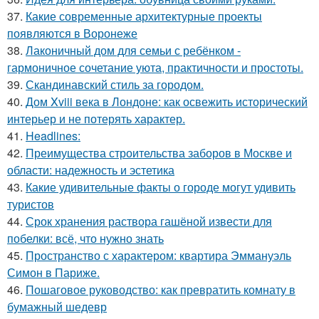
37.
Какие современные архитектурные проекты
появляются в Воронеже
38.
Лаконичный дом для семьи с ребёнком -
гармоничное сочетание уюта, практичности и простоты.
39.
Скандинавский стиль за городом.
40.
Дом Xviii века в Лондоне: как освежить исторический
интерьер и не потерять характер.
41.
Headlines:
42.
Преимущества строительства заборов в Москве и
области: надежность и эстетика
43.
Какие удивительные факты о городе могут удивить
туристов
44.
Срок хранения раствора гашёной извести для
побелки: всё, что нужно знать
45.
Пространство с характером: квартира Эммануэль
Симон в Париже.
46.
Пошаговое руководство: как превратить комнату в
бумажный шедевр