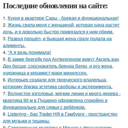
Последние обновления на сайте:
1.
Кухня в квартире Сары - боевая и функциональная!
2.
Жизнь свела меня с женщиной, которая одна растит
дочь, и я довольно быстро привязался к ним обеим.
3.
Развод прошёл, и бывшая жена сразу подала на
алименты.
4.
"А я ведь понимала!
5.
В замке бергейк под Антверпеном живут Аксель ван
Ден босше, сооснователь бренда Serax, и его жена,
художница и керамист мари михилссен.
6.
Интерьер создали для творческого владельца,
которому близка эстетика свободы и эксперимента.
7.
Волнистое изголовье, мягкие линии и много дерева -
квартира 90 м в Пушкино оформлена спокойно и
функционально для семьи с ребёнком.
8.
Listening - бар Trader Hifi в Гамбурге - пространство
для музыки и тишины.
9.
Современная квартира в Минске с французским