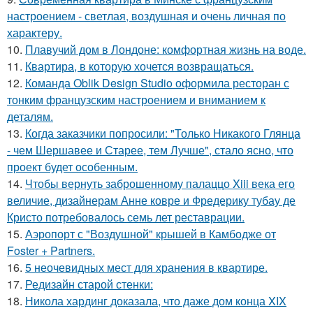
настроением - светлая, воздушная и очень личная по
характеру.
10.
Плавучий дом в Лондоне: комфортная жизнь на воде.
11.
Квартира, в которую хочется возвращаться.
12.
Команда Oblik Design Studio оформила ресторан с
тонким французским настроением и вниманием к
деталям.
13.
Когда заказчики попросили: "Только Никакого Глянца
- чем Шершавее и Старее, тем Лучше", стало ясно, что
проект будет особенным.
14.
Чтобы вернуть заброшенному палаццо Xiii века его
величие, дизайнерам Анне ковре и Фредерику тубау де
Кристо потребовалось семь лет реставрации.
15.
Аэропорт с "Воздушной" крышей в Камбодже от
Foster + Partners.
16.
5 неочевидных мест для хранения в квартире.
17.
Редизайн старой стенки:
18.
Никола хардинг доказала, что даже дом конца XIX