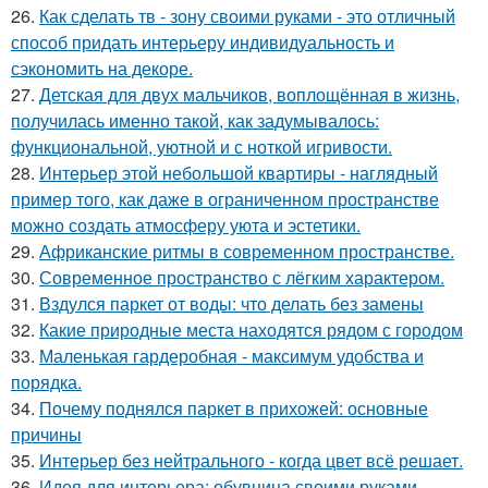
26.
Как сделать тв - зону своими руками - это отличный
способ придать интерьеру индивидуальность и
сэкономить на декоре.
27.
Детская для двух мальчиков, воплощённая в жизнь,
получилась именно такой, как задумывалось:
функциональной, уютной и с ноткой игривости.
28.
Интерьер этой небольшой квартиры - наглядный
пример того, как даже в ограниченном пространстве
можно создать атмосферу уюта и эстетики.
29.
Африканские ритмы в современном пространстве.
30.
Современное пространство с лёгким характером.
31.
Вздулся паркет от воды: что делать без замены
32.
Какие природные места находятся рядом с городом
33.
Маленькая гардеробная - максимум удобства и
порядка.
34.
Почему поднялся паркет в прихожей: основные
причины
35.
Интерьер без нейтрального - когда цвет всё решает.
36.
Идея для интерьера: обувница своими руками.