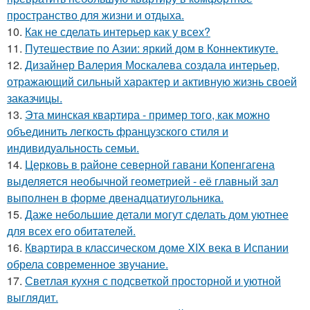
пространство для жизни и отдыха.
10.
Как не сделать интерьер как у всех?
11.
Путешествие по Азии: яркий дом в Коннектикуте.
12.
Дизайнер Валерия Москалева создала интерьер,
отражающий сильный характер и активную жизнь своей
заказчицы.
13.
Эта минская квартира - пример того, как можно
объединить легкость французского стиля и
индивидуальность семьи.
14.
Церковь в районе северной гавани Копенгагена
выделяется необычной геометрией - её главный зал
выполнен в форме двенадцатиугольника.
15.
Даже небольшие детали могут сделать дом уютнее
для всех его обитателей.
16.
Квартира в классическом доме XIX века в Испании
обрела современное звучание.
17.
Светлая кухня с подсветкой просторной и уютной
выглядит.