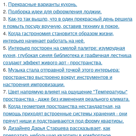
1.
Прекрасные варианты кухонь.
2.
Подборка идеи для оформления лоджии.
3.
Как-то так вышло, что в один прекрасный день решила
я помыть посуду вручную, оставив технику в покое.
4.
Когда гастрономия становится образом жизни,
интерьер начинает работать на неё.
5.
Интерьер построен на смелой палитре: изумрудная
кухня, глубокая синяя библиотека и графичная лестница
создают эффект живого арт - пространства.
6.
Музыка стала отправной точкой этого интерьера:
пространство выстроено вокруг инструментов и
настроения импровизации.
7.
Цвет напрямую влияет на ощущение "Температуры"
пространства - даже без изменения реального климата.
8.
Когда геометрия пространства нестандартная, на
помощь приходят встроенные системы хранения - они
прячут ниши и подстраиваются под форму квартиры.
9.
Дизайнер Дарья Старцева рассказывает, как
превратить небольшую квартиру в комфортное