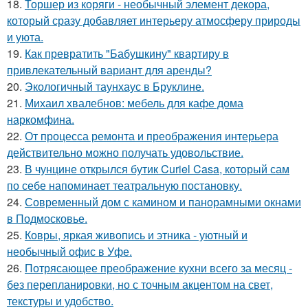
18.
Торшер из коряги - необычный элемент декора,
который сразу добавляет интерьеру атмосферу природы
и уюта.
19.
Как превратить "Бабушкину" квартиру в
привлекательный вариант для аренды?
20.
Экологичный таунхаус в Бруклине.
21.
Михаил хвалебнов: мебель для кафе дома
наркомфина.
22.
От процесса ремонта и преображения интерьера
действительно можно получать удовольствие.
23.
В чунцине открылся бутик Curiel Casa, который сам
по себе напоминает театральную постановку.
24.
Современный дом с камином и панорамными окнами
в Подмосковье.
25.
Ковры, яркая живопись и этника - уютный и
необычный офис в Уфе.
26.
Потрясающее преображение кухни всего за месяц -
без перепланировки, но с точным акцентом на свет,
текстуры и удобство.