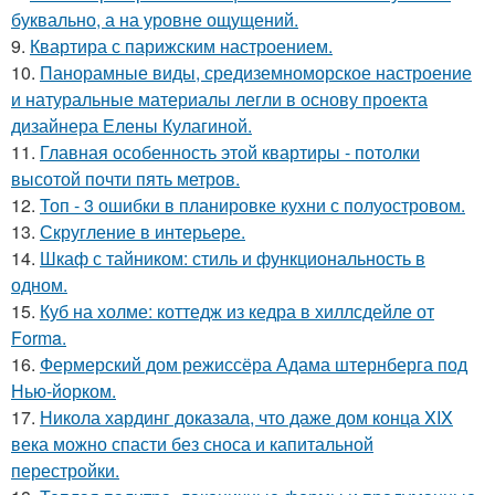
буквально, а на уровне ощущений.
9.
Квартира с парижским настроением.
10.
Панорамные виды, средиземноморское настроение
и натуральные материалы легли в основу проекта
дизайнера Елены Кулагиной.
11.
Главная особенность этой квартиры - потолки
высотой почти пять метров.
12.
Топ - 3 ошибки в планировке кухни с полуостровом.
13.
Скругление в интерьере.
14.
Шкаф с тайником: стиль и функциональность в
одном.
15.
Куб на холме: коттедж из кедра в хиллсдейле от
Forma.
16.
Фермерский дом режиссёра Адама штернберга под
Нью-йорком.
17.
Никола хардинг доказала, что даже дом конца XIX
века можно спасти без сноса и капитальной
перестройки.