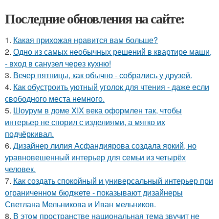
Последние обновления на сайте:
1.
Какая прихожая нравится вам больше?
2.
Одно из самых необычных решений в квартире маши,
- вход в санузел через кухню!
3.
Вечер пятницы, как обычно - собрались у друзей.
4.
Как обустроить уютный уголок для чтения - даже если
свободного места немного.
5.
Шоурум в доме XIX века оформлен так, чтобы
интерьер не спорил с изделиями, а мягко их
подчёркивал.
6.
Дизайнер лилия Асфандиярова создала яркий, но
уравновешенный интерьер для семьи из четырёх
человек.
7.
Как создать спокойный и универсальный интерьер при
ограниченном бюджете - показывают дизайнеры
Светлана Мельникова и Иван мельников.
8.
В этом пространстве национальная тема звучит не