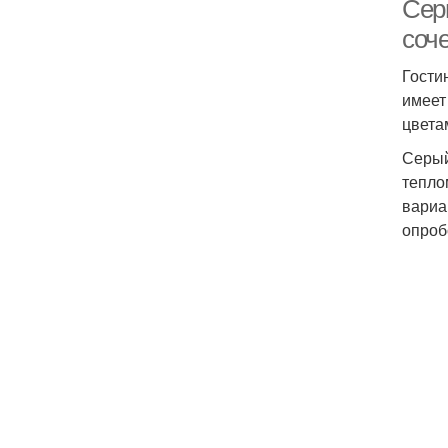
Сер
соч
Гости
имеет
цвета
Серый
тепло
вариа
опроб