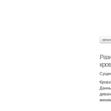
читат
Раз
кро
Сущес
Крова
Данны
диван
миним