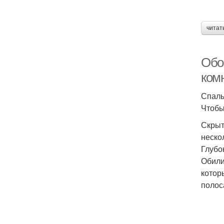
читат
Обо
ком
Спаль
Чтобы
Скрыт
неско
Глубо
Обили
котор
полос