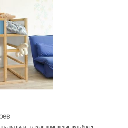
оев
ть два вида , сделав помещение чуть более