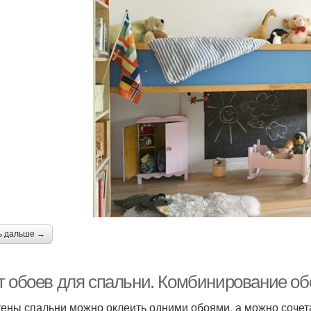
ь дальше →
т обоев для спальни. Комбинирование об
тены спальни можно оклеить одними обоями, а можно сочета