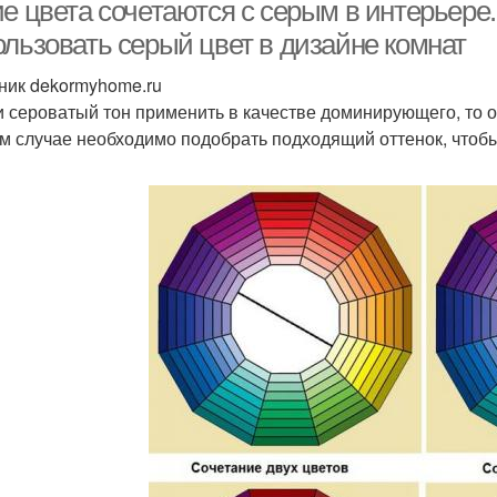
е цвета сочетаются с серым в интерьере.
ользовать серый цвет в дизайне комнат
ник dekormyhome.ru
Тенденции в
Модные двери
М
и сероватый тон применить в качестве доминирующего, то о
межкомнатных дверях
м случае необходимо подобрать подходящий оттенок, чтобы