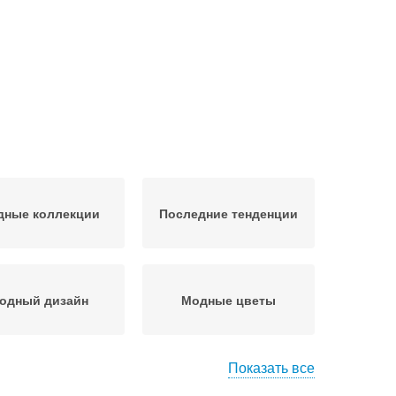
дные коллекции
Последние тенденции
одный дизайн
Модные цветы
Показать все
одные тренды
Модные ковры