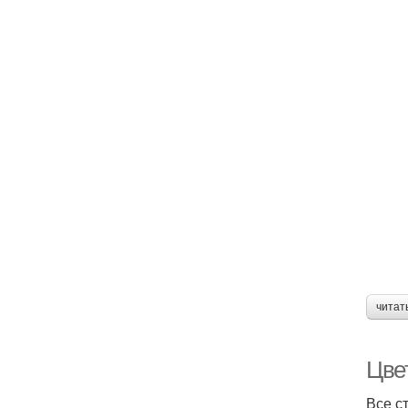
читат
Цве
Все с