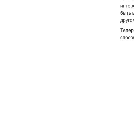
интер
быть 
друго
Тепер
спосо