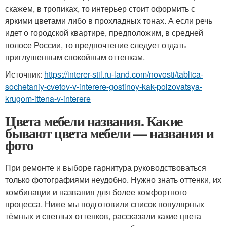
скажем, в тропиках, то интерьер стоит оформить с
яркими цветами либо в прохладных тонах. А если речь
идет о городской квартире, предположим, в средней
полосе России, то предпочтение следует отдать
приглушенным спокойным оттенкам.
Источник:
https://interer-stil.ru-land.com/novosti/tablica-
sochetaniy-cvetov-v-interere-gostinoy-kak-polzovatsya-
krugom-ittena-v-interere
Цвета мебели названия. Какие
бывают цвета мебели — названия и
фото
При ремонте и выборе гарнитура руководствоваться
только фотографиями неудобно. Нужно знать оттенки, их
комбинации и названия для более комфортного
процесса. Ниже мы подготовили список популярных
тёмных и светлых оттенков, рассказали какие цвета