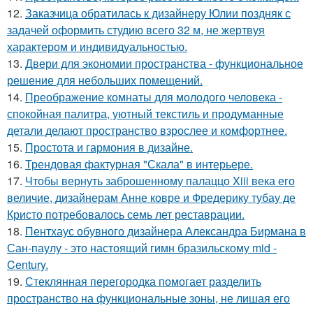
12.
Заказчица обратилась к дизайнеру Юлии поздняк с
задачей оформить студию всего 32 м, не жертвуя
характером и индивидуальностью.
13.
Двери для экономии пространства - функциональное
решение для небольших помещений.
14.
Преображение комнаты для молодого человека -
спокойная палитра, уютный текстиль и продуманные
детали делают пространство взрослее и комфортнее.
15.
Простота и гармония в дизайне.
16.
Трендовая фактурная "Скала" в интерьере.
17.
Чтобы вернуть заброшенному палаццо Xiii века его
величие, дизайнерам Анне ковре и Фредерику тубау де
Кристо потребовалось семь лет реставрации.
18.
Пентхаус обувного дизайнера Александра Бирмана в
Сан-паулу - это настоящий гимн бразильскому mid -
Century.
19.
Стеклянная перегородка помогает разделить
пространство на функциональные зоны, не лишая его