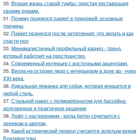
30.
Вторая жизнь старой тумбы: простая реставрация
своими руками.
31.
Почему поднялся паркет в прихожей: основные
причины
32.
Паркет поднялся после затопления: что делать и как
спасти пол
33.
Минималистичный профильный карниз - тренд,
который работает на пространство.
34.
Современный интерьер с восточными акцентами.
35.
Вилла на острове лидо с интерьером в духе ар - нуво
XXI века.
36.
Идеальная лежанка для собак, которая впишется в
любой стиль.
37.
Стальной навес с поликарбонатом для бассейна:
долговечное и практичное решение
38.
Лофт с настроением - когда бетон сочетается с
деревом и цветом.
39.
Какой исторический период считается золотым веком
Владивостока