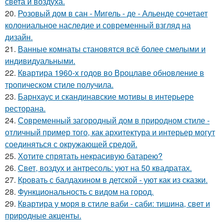
света и воздуха.
20.
Розовый дом в сан - Мигель - де - Альенде сочетает
колониальное наследие и современный взгляд на
дизайн.
21.
Ванные комнаты становятся всё более смелыми и
индивидуальными.
22.
Квартира 1960-х годов во Вроцлаве обновление в
тропическом стиле получила.
23.
Барнхаус и скандинавские мотивы в интерьере
ресторана.
24.
Современный загородный дом в природном стиле -
отличный пример того, как архитектура и интерьер могут
соединяться с окружающей средой.
25.
Хотите спрятать некрасивую батарею?
26.
Свет, воздух и антресоль: уют на 50 квадратах.
27.
Кровать с балдахином в детской - уют как из сказки.
28.
Функциональность с видом на город.
29.
Квартира у моря в стиле ваби - саби: тишина, свет и
природные акценты.