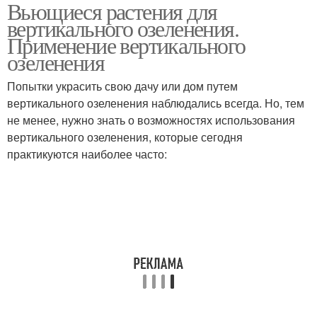
Вьющиеся растения для
Вертикальное
Вертикальный сад
вертикального озеленения.
озеленение
Применение вертикального
озеленения
Конструкции для
Арки для
Попытки украсить свою дачу или дом путем
вертикального
вертикального
вертикального озеленения наблюдались всегда. Но, тем
озеленения
озеленения
не менее, нужно знать о возможностях использования
вертикального озеленения, которые сегодня
практикуются наиболее часто: