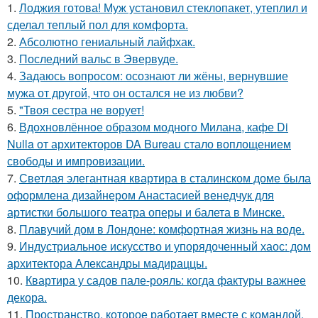
1.
Лоджия готова! Муж установил стеклопакет, утеплил и
сделал теплый пол для комфорта.
2.
Абсолютно гениальный лайфхак.
3.
Последний вальс в Эвервуде.
4.
Задаюсь вопросом: осознают ли жёны, вернувшие
мужа от другой, что он остался не из любви?
5.
"Твоя сестра не ворует!
6.
Вдохновлённое образом модного Милана, кафе Di
Nulla от архитекторов DA Bureau стало воплощением
свободы и импровизации.
7.
Светлая элегантная квартира в сталинском доме была
оформлена дизайнером Анастасией венедчук для
артистки большого театра оперы и балета в Минске.
8.
Плавучий дом в Лондоне: комфортная жизнь на воде.
9.
Индустриальное искусство и упорядоченный хаос: дом
архитектора Александры мадираццы.
10.
Квартира у садов пале-рояль: когда фактуры важнее
декора.
11.
Пространство, которое работает вместе с командой.