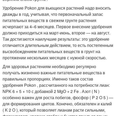
Удобрение Pokon для вьющихся растений надо вносить
дважды в год, учитывая, что первоначальный запас
питательных веществ в свежем грунте растения
исчерпают за 4–6 месяцев. Первое внесение удобрения
должно приходиться на март-июнь, второе — на август.
Так достигаются наилучшие результаты: это удобрение
отличается длительным действием, то есть постепенным
высвобождением питательных веществ в грунт на
протяжении нескольких месяцев с нужной скоростью.
Для здоровья растениям необходимо регулярно
получать жизненно важные питательные вещества в
правильных пропорциях. Именно таков состав
удобрения Pokon , рассчитанного на потребности лиан:
NPK 6 + 5 + 10 с добавкой 2 MgO + 2 Fe . Азот ( N )
особенно важен для роста побегов, фосфор ( P
2
O
5
) —
для формирования цветов. Конечно, обязателен и калий
( K
2
O ), который позволяет лианам расти сильными,