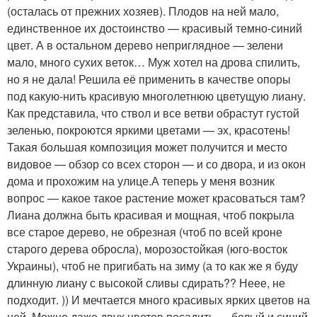
(осталась от прежних хозяев). Плодов на ней мало,
единственное их достоинство — красивый темно-синий
цвет. А в остальном дерево неприглядное — зелени
мало, много сухих веток… Муж хотел на дрова спилить,
но я не дала! Решила её применить в качестве опоры
под какую-нить красивую многолетнюю цветущую лиану.
Как представила, что ствол и все ветви обрастут густой
зеленью, покроются яркими цветами — эх, красотень!
Такая большая композиция может получится и место
видовое — обзор со всех сторон — и со двора, и из окон
дома и прохожим на улице.А теперь у меня возник
вопрос — какое такое растение может красоваться там?
Лиана должна быть красивая и мощная, чтоб покрыла
все старое дерево, не обрезная (чтоб по всей кроне
старого дерева обросла), морозостойкая (юго-восток
Украины), чтоб не пригибать на зиму (а то как же я буду
длинную лиану с высокой сливы сдирать?? Неее, не
подходит. )) И мечтается много красивых ярких цветов на
ней. Можно даже двух цветов посадить — белый и синий