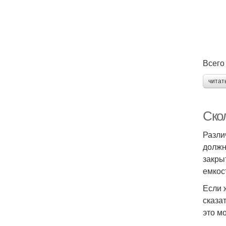
Всего
читат
Скол
Разли
должн
закры
емкос
Если 
сказа
это м