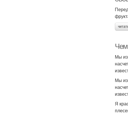
Перед
фрукт
читат
Чем
Мы из
насче
извес
Мы из
насче
извес
Я кра
плесе