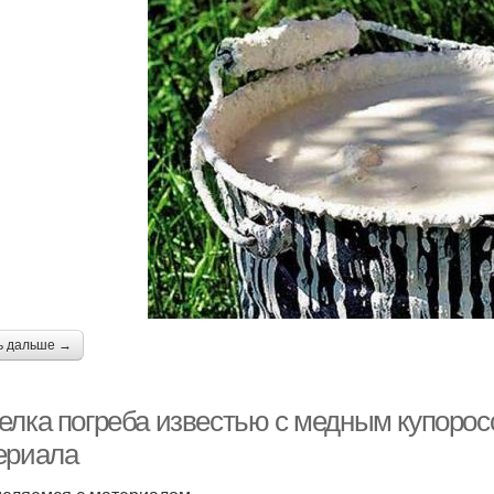
ь дальше →
елка погреба известью с медным купорос
ериала