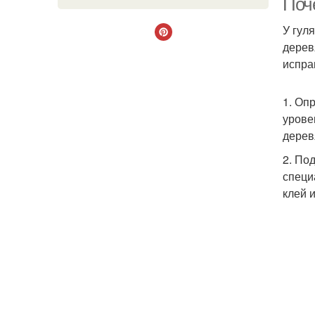
Поч
У гул
дерев
испра
1. Оп
урове
дерев
2. По
специ
клей 