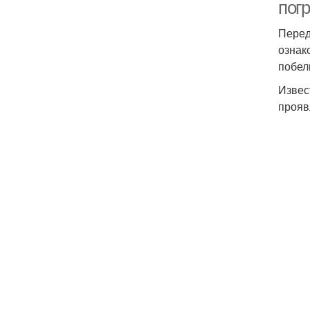
пог
Перед
ознак
побел
Извес
прояв