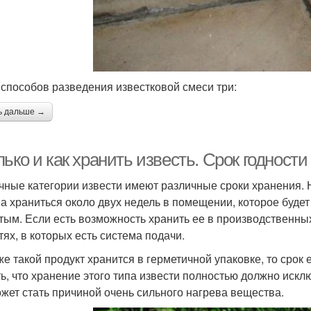
 способов разведения известковой смеси три:
ь дальше →
ько и как хранить известь. Срок годности
чные категории извести имеют различные сроки хранения. 
а храниться около двух недель в помещении, которое буде
тым. Если есть возможность хранить ее в производственных
тях, в которых есть система подачи.
же такой продукт хранится в герметичной упаковке, то срок
ть, что хранение этого типа извести полностью должно иск
ожет стать причиной очень сильного нагрева вещества.