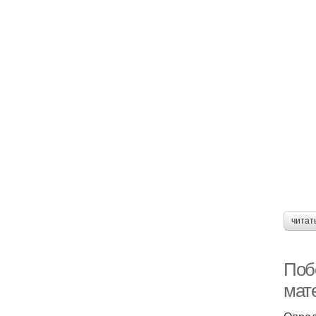
читат
Поб
мат