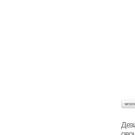
читат
Дез
ово