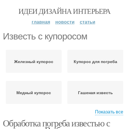
ИДЕИ ДИЗАЙНА ИНТЕРЬЕРА
главная
новости
статьи
Известь с купоросом
Железный купорос
Купорос для погреба
Медный купорос
Гашеная известь
Показать все
Обработка погреба известью с
Известь с медным
Купорос для побелки
купоросом