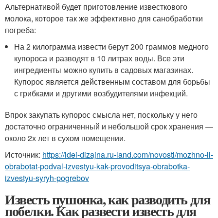
Альтернативой будет приготовление известкового
молока, которое так же эффективно для санобработки
погреба:
На 2 килограмма извести берут 200 граммов медного
купороса и разводят в 10 литрах воды. Все эти
ингредиенты можно купить в садовых магазинах.
Купорос является действенным составом для борьбы
с грибками и другими возбудителями инфекций.
Впрок закупать купорос смысла нет, поскольку у него
достаточно ограниченный и небольшой срок хранения —
около 2х лет в сухом помещении.
Источник:
https://idei-dizajna.ru-land.com/novosti/mozhno-li-
obrabotat-podval-izvestyu-kak-provoditsya-obrabotka-
izvestyu-syryh-pogrebov
Известь пушонка, как разводить для
побелки. Как развести известь для