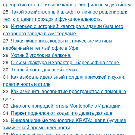
превратив его в стильное кафе с биофильным дизайном.
25.
Такой хозяйственный шкаф - отличное решение для
тех, кто ценит порядок и функциональность.
26.
Интерьер с историей: квартира в здании бывшего
сахарного завода в Амстердаме.
27.
Яркая живопись, ковры и этнические мотивы -
необычный и тёплый офис в Уфе.
28.
Уютный уголок на балконе.
29.
Объём, фактура и характер - барельеф на стене.
30.
Тёплый лофт для всей семьи.
31.
Как выбрать идеальный пол для прихожей и кухни:
практичность и стиль
32.
Как изменить восприятие пространства с помощью
цвета.
33.
Диалог с природой: отель Montenotte в Ирландии.
34.
Паркет поднялся от воды: что делать дальше
35.
Инновационные технологии KRATA: шаг в будущее
химической промышленности
36.
Восточный уют и скандинавская простота в одном