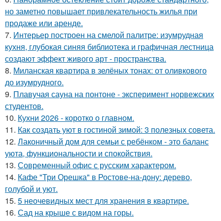
но заметно повышает привлекательность жилья при
продаже или аренде.
7.
Интерьер построен на смелой палитре: изумрудная
кухня, глубокая синяя библиотека и графичная лестница
создают эффект живого арт - пространства.
8.
Миланская квартира в зелёных тонах: от оливкового
до изумрудного.
9.
Плавучая сауна на понтоне - эксперимент норвежских
студентов.
10.
Кухни 2026 - коротко о главном.
11.
Как создать уют в гостиной зимой: 3 полезных совета.
12.
Лаконичный дом для семьи с ребёнком - это баланс
уюта, функциональности и спокойствия.
13.
Современный офис с русским характером.
14.
Кафе "Три Орешка" в Ростове-на-дону: дерево,
голубой и уют.
15.
5 неочевидных мест для хранения в квартире.
16.
Сад на крыше с видом на горы.