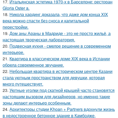
17.
Итальянская эстетика 1970-х в Барселоне: ресторан
Gloria Oster a.
18.
Никола хардинг доказала, что даже дом конца XIX
века можно спасти без сноса и капитальной
перестройки.
19.
Дом аны Араны в Мадриде - это не просто жильё, а
настоящая творческая лаборатория.
20.
Подвесная кухня - смелое решение в современном
интерьере.
21.
Квартира в классическом доме XIX века в Испании
обрела современное звучание.
22.
Небольшая квартира в историческом центре Казани
стала уютным пространством для девушки, которая
много путешествует.
23.
Уютные уголки под скатной крышей часто становятся
настоящим вызовом для дизайнеров, но именно такие
зоны делают интерьер особенным.
24.
Архитекторы студии Khoan + Partners вдохнули жизнь
в недостроенное бетонное здание в Камбодже,