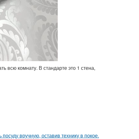
ь всю комнату. В стандарте это 1 стена,
 посуду вручную, оставив технику в покое.