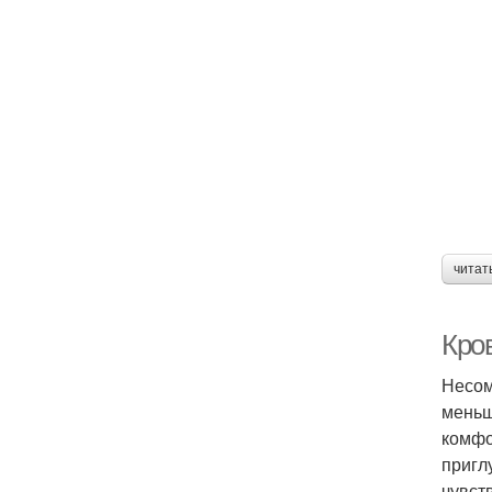
читат
Кро
Несом
меньш
комфо
пригл
чувст