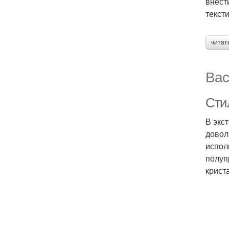
внест
текст
читат
Вас
Сти
В экс
довол
испол
полуп
крист