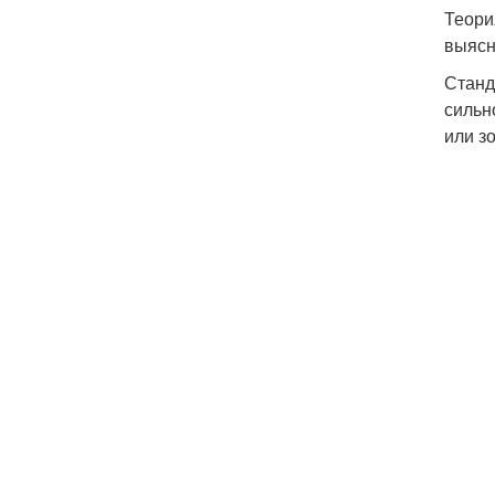
Теори
выясн
Станд
сильн
или з