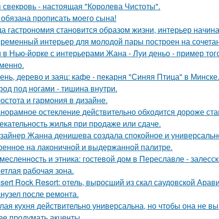
 свекровь - настоящая "Королева Чистоты".
 обязана прописать моего сына!
да гастрономия становится образом жизни, интерьер начина
ременный интерьер для молодой пары построен на сочетании
 в Нью-йорке с интерьерами Жана - Луи деньо - пример того
менно.
ень, дерево и заяц: кафе - пекарня "Синяя Птица" в Минске
род под ногами - тишина внутри.
остота и гармония в дизайне.
норамное остекление действительно обходится дороже ста
екательность жилья при продаже или сдаче.
зайнер Жанна денишева создала спокойное и универсально
оенное на лаконичной и выдержанной палитре.
месленность и этника: гостевой дом в Переславле - залесск
етлая рабочая зона.
sert Rock Resort: отель, выросший из скал саудовской Арави
нузел после ремонта.
лая кухня действительно универсальна, но чтобы она не в
ее продумать акценты.