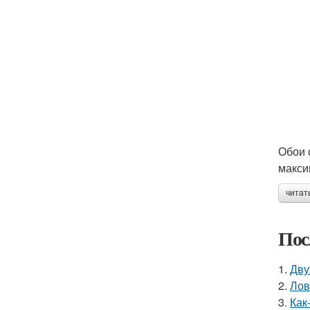
Обои 
макси
читат
Пос
1.
Дву
2.
Лов
3.
Как