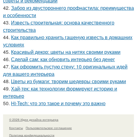
советы и рекомендации
42.
Забор из двустороннего профнастила: преимущества
и особенности
43.
Известь строительная: основа качественного
строительства
44.
Как правильно хранить гашеную известь в домашних
условиях
45.
Красивый декор: цветы на нитях своими руками
46.
Сделай сам: как обновить интерьер без денег
47.
Как оформить пустую стену: 10 оригинальных идей
для вашего интерьера
48.
Цветы из бумаги: творим шедевры своими руками
49.
Хай-тек: как технологии формируют историю и
интерьер
50.
Hi-Tech: что это такое и почему это важно
© 2026 Идеи дизайна интерьера
Контакты
Пользовательское соглашение
Политика конфидециальности