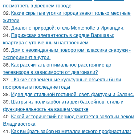
посмотреть в древнем городе
32.
Какие скрытые уголки города знают только местные
жители
33.
Диалог с природой: отель Montenotte в Ирландии.
34.
Парижская элегантность в сердце Варшавы:
квартира с утончённым настроением.
35.
Дом с неожиданным поворотом: классика снаружи -
эксперимент внутри.
36.
Как рассчитать оптимальное расстояние до
телевизора в зависимости от диагонали?
37.
- Какие современные культурные объекты были
построены в последние годы
38.
Идея для стильной гостиной: свет, фактуры и баланс.
39.
Шатры из поликарбоната для бассейнов: стиль и
функциональность на вашем участке
40.
Какой исторический период считается золотым веком
Владивостока
41.
Как выбрать забор из металлического профнастила: