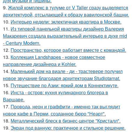
для музыки и тишины.
9.
Жилой комплекс в тулуме от V Taller сразу выделяется
архитектурой, отсылающей к образу вавилонской башни.
10.
Интерьер недели: эклектичная квартира в Москве.
11.
Из типовой панельной квартиры дизайнер Валерия
Макаревич создала выразительный интерьер в духе mid
- Century Modern.
12.
Пространство, которое работает вместе с командой.
13.
Коллекция Landshapes - новое совместное
направление дизайнера и Kohler.
14.
Маленький дом на виале - ди - трастевере получил
новое звучание благодаря архитекторам Studiotamat.
15.
Путешествие по Азии: яркий дом в Коннектикуте.
16.
Инста - остров: кухня кулинарного блогера в
Варшаве.
17.
Провода, неон и граффити - именно так выглядит
новое кафе в Перми, созданное бюро "Неарт".
18.
Металлический блеск в бизнес-центре "Кристалл".
19.
Экран под ванную: практичное и стильное решение.