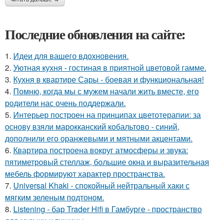
Последние обновления на сайте:
1.
Идеи для вашего вдохновения.
2.
Уютная кухня - гостиная в приятной цветовой гамме.
3.
Кухня в квартире Сары - боевая и функциональная!
4.
Помню, когда мы с мужем начали жить вместе, его
родители нас очень поддержали.
5.
Интерьер построен на принципах цветотерапии: за
основу взяли марокканский кобальтово - синий,
дополнили его оранжевыми и мятными акцентами.
6.
Квартира построена вокруг атмосферы и звука:
пятиметровый стеллаж, большие окна и выразительная
мебель формируют характер пространства.
7.
Universal Khaki - спокойный нейтральный хаки с
мягким зеленым подтоном.
8.
Listening - бар Trader Hifi в Гамбурге - пространство