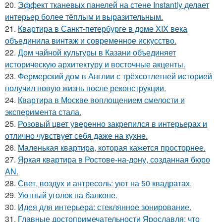
20.
Эффект тканевых панелей на стене Instantly делает
интерьер более тёплым и выразительным.
21.
Квартира в Санкт-петербурге в доме XIX века
объединила винтаж и современное искусство.
22.
Дом чайной культуры в Казани объединяет
историческую архитектуру и восточные акценты.
23.
Фермерский дом в Англии с трёхсотлетней историей
получил новую жизнь после реконструкции.
24.
Квартира в Москве воплощением смелости и
эксперимента стала.
25.
Розовый цвет уверенно закрепился в интерьерах и
отлично чувствует себя даже на кухне.
26.
Маленькая квартира, которая кажется просторнее.
27.
Яркая квартира в Ростове-на-дону, созданная бюро
AN.
28.
Свет, воздух и антресоль: уют на 50 квадратах.
29.
Уютный уголок на балконе.
30.
Идея для интерьера: стеклянное зонирование.
31.
Главные достопримечательности Ярославля: что