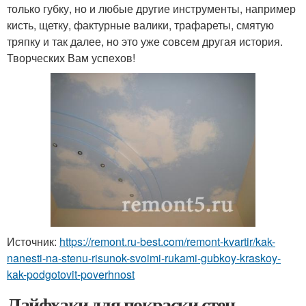
только губку, но и любые другие инструменты, например
кисть, щетку, фактурные валики, трафареты, смятую
тряпку и так далее, но это уже совсем другая история.
Творческих Вам успехов!
Источник:
https://remont.ru-best.com/remont-kvartir/kak-
nanesti-na-stenu-risunok-svoimi-rukami-gubkoy-kraskoy-
kak-podgotovit-poverhnost
Лайфхаки для покраски стен.