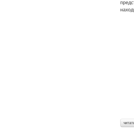
предс
наход
читат