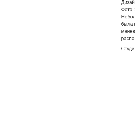
Дизай
Фото 
Небол
была 
манев
распо
Студи