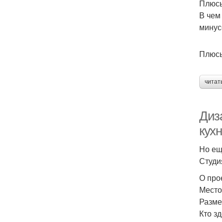
Плюсы
В чем
минус
Плюс
читат
Диза
кухн
Но ещ
Студи
О про
Место
Разме
Кто зд