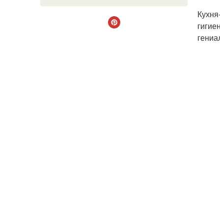
Кухня
гигие
гениа