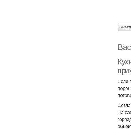
читат
Вас
Кухн
при
Если 
перен
погов
Согла
На са
гораз
объек