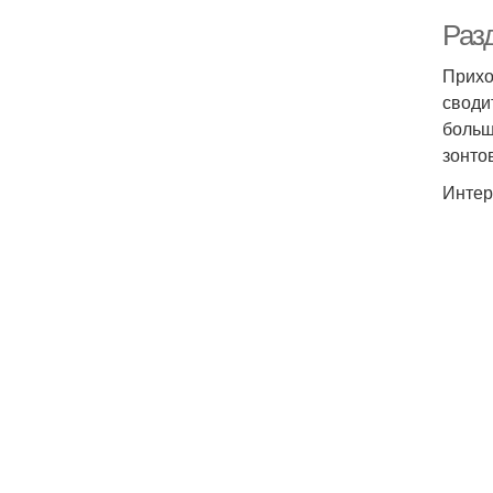
Раз
Прихо
своди
больш
зонто
Интер