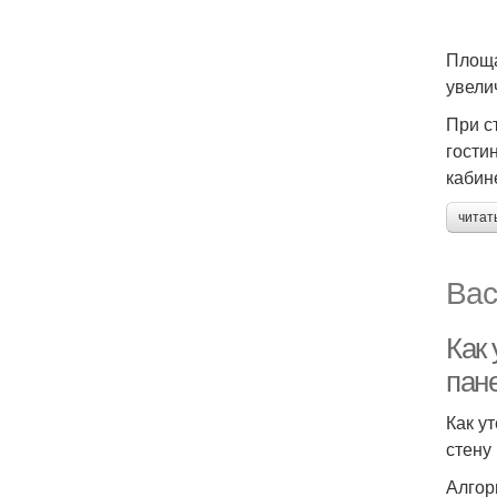
Площа
увели
При с
гости
кабин
читат
Вас
Как 
пан
Как у
стену
Алгор