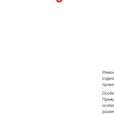
Ремон
отдел
прове
Особе
Прежд
особе
разли