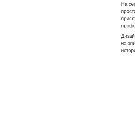
На се
прост
присл
профе
Дизай
их оп
истор