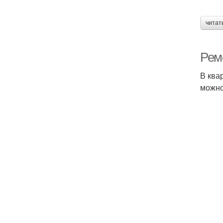
читат
Рем
В ква
можно