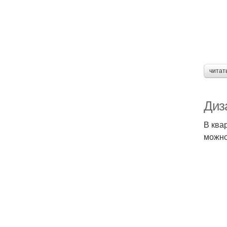
читат
Диз
В ква
можно