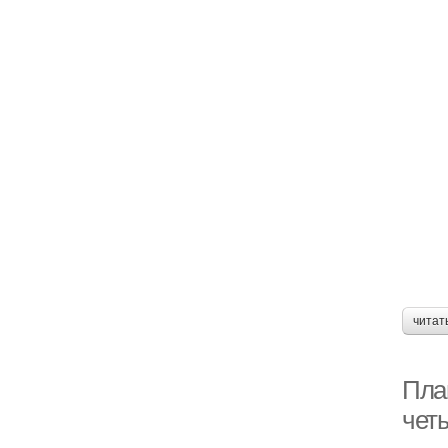
читат
Пла
чет