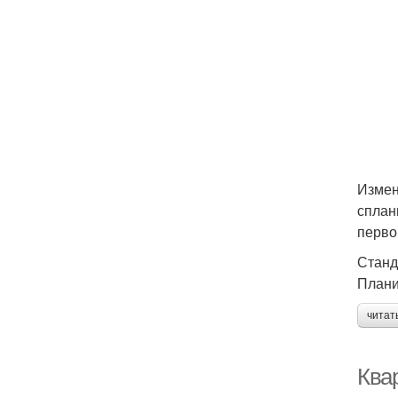
Измен
сплан
перво
Станд
Плани
читат
Квар