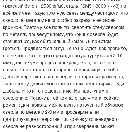
(тяжелый бетон - 2500 кг/м3, сталь Р6М5 - 8300 кг/м3) но
всё же имеет такую плотную связь между частицами, что
сверло по металлу не способно разрезать её своей
кромкой. Поэтому все попытки сверлить стену сверлом
по металлу приведут к тому, что кончик сверла будет
стачиваться, как об точильный камень и при этом
греться. Продвигаться вглубь оно не будет. Как правило,
после того, как сверло проходит штукатурку (слой 2-10
мм) дальше уже процесс прекращается, после чего
начинается халтура со стороны сверлильщика: либо
дюбели обрезаются до невероятно коротких размеров,
либо стенку долбят долотом и потом цементируют туда
дюбель. И то и то не допустимо. Но приступим к
сверлению. Покажу в той комнате, где у меня сейчас
ремонт: для начала, можно взять наточенный обломок
сверла по металлу 2-3 мм и просверлить им
центрирующее отверстие, т.к. кончик у копьевидного
сверла не равносторонний и при сверлении может