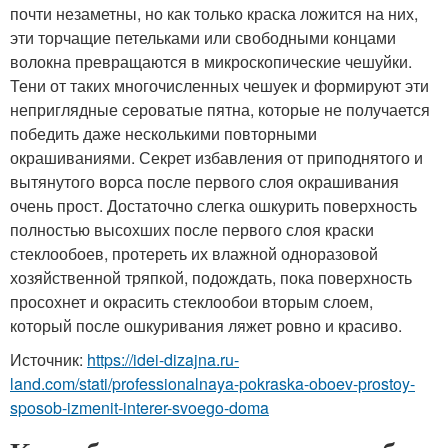
почти незаметны, но как только краска ложится на них,
эти торчащие петельками или свободными концами
волокна превращаются в микроскопические чешуйки.
Тени от таких многочисленных чешуек и формируют эти
неприглядные сероватые пятна, которые не получается
победить даже несколькими повторными
окрашиваниями. Секрет избавления от приподнятого и
вытянутого ворса после первого слоя окрашивания
очень прост. Достаточно слегка ошкурить поверхность
полностью высохших после первого слоя краски
стеклообоев, протереть их влажной одноразовой
хозяйственной тряпкой, подождать, пока поверхность
просохнет и окрасить стеклообои вторым слоем,
который после ошкуривания ляжет ровно и красиво.
Источник:
https://idei-dizajna.ru-
land.com/stati/professionalnaya-pokraska-oboev-prostoy-
sposob-izmenit-interer-svoego-doma