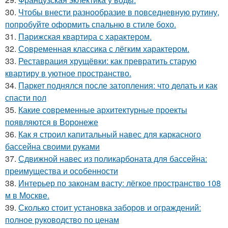
30.
Чтобы внести разнообразие в повседневную рутину,
попробуйте оформить спальню в стиле бохо.
31.
Парижская квартира с характером.
32.
Современная классика с лёгким характером.
33.
Реставрация хрущёвки: как превратить старую
квартиру в уютное пространство.
34.
Паркет поднялся после затопления: что делать и как
спасти пол
35.
Какие современные архитектурные проекты
появляются в Воронеже
36.
Как я строил капитальный навес для каркасного
бассейна своими руками
37.
Сдвижной навес из поликарбоната для бассейна:
преимущества и особенности
38.
Интерьер по законам васту: лёгкое пространство 108
м в Москве.
39.
Сколько стоит установка заборов и ограждений:
полное руководство по ценам