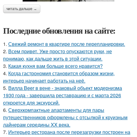
читать дальше →
Последние обновления на сайте:
1.
Свежий ремонт в квартире после перепланировки.
2.
Всем привет. Уже просто опускаются руки, не
понимаю, как дальше жить в этой ситуации.
3.
Какая кухня вам больше всего нравится?
4.
Когда гастрономия становится образом жизни,
интерьер начинает работать на неё.
5.
Вилла Beer в вене - знаковый объект модернизма
1930 года - завершила реставрацию и с марта 2026
откроется для экскурсий.
6.
Сверхкомпактные апартаменты для пары
путешественников оформлены с отсылкой к круизным
лайнерам середины XX века.
7.
Интерьер ресторана после перезагрузки построен на