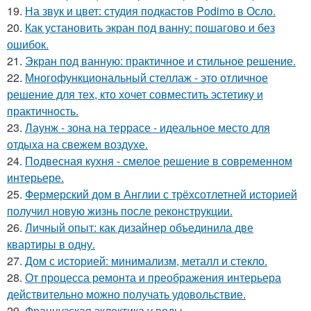
19.
На звук и цвет: студия подкастов Podimo в Осло.
20.
Как установить экран под ванну: пошагово и без
ошибок.
21.
Экран под ванную: практичное и стильное решение.
22.
Многофункциональный стеллаж - это отличное
решение для тех, кто хочет совместить эстетику и
практичность.
23.
Лаунж - зона на террасе - идеальное место для
отдыха на свежем воздухе.
24.
Подвесная кухня - смелое решение в современном
интерьере.
25.
Фермерский дом в Англии с трёхсотлетней историей
получил новую жизнь после реконструкции.
26.
Личный опыт: как дизайнер объединила две
квартиры в одну.
27.
Дом с историей: минимализм, металл и стекло.
28.
От процесса ремонта и преображения интерьера
действительно можно получать удовольствие.
29.
Французская эклектика у воды.