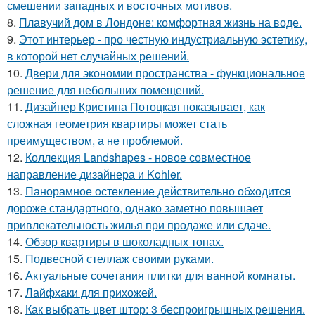
смешении западных и восточных мотивов.
8.
Плавучий дом в Лондоне: комфортная жизнь на воде.
9.
Этот интерьер - про честную индустриальную эстетику,
в которой нет случайных решений.
10.
Двери для экономии пространства - функциональное
решение для небольших помещений.
11.
Дизайнер Кристина Потоцкая показывает, как
сложная геометрия квартиры может стать
преимуществом, а не проблемой.
12.
Коллекция Landshapes - новое совместное
направление дизайнера и Kohler.
13.
Панорамное остекление действительно обходится
дороже стандартного, однако заметно повышает
привлекательность жилья при продаже или сдаче.
14.
Обзор квартиры в шоколадных тонах.
15.
Подвесной стеллаж своими руками.
16.
Актуальные сочетания плитки для ванной комнаты.
17.
Лайфхаки для прихожей.
18.
Как выбрать цвет штор: 3 беспроигрышных решения.