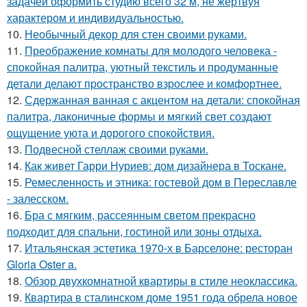
задачей оформить студию всего 32 м, не жертвуя
характером и индивидуальностью.
10.
Необычный декор для стен своими руками.
11.
Преображение комнаты для молодого человека -
спокойная палитра, уютный текстиль и продуманные
детали делают пространство взрослее и комфортнее.
12.
Сдержанная ванная с акцентом на детали: спокойная
палитра, лаконичные формы и мягкий свет создают
ощущение уюта и дорогого спокойствия.
13.
Подвесной стеллаж своими руками.
14.
Как живет Гарри Нуриев: дом дизайнера в Тоскане.
15.
Ремесленность и этника: гостевой дом в Переславле
- залесском.
16.
Бра с мягким, рассеянным светом прекрасно
подходит для спальни, гостиной или зоны отдыха.
17.
Итальянская эстетика 1970-х в Барселоне: ресторан
Gloria Oster a.
18.
Обзор двухкомнатной квартиры в стиле неоклассика.
19.
Квартира в сталинском доме 1951 года обрела новое