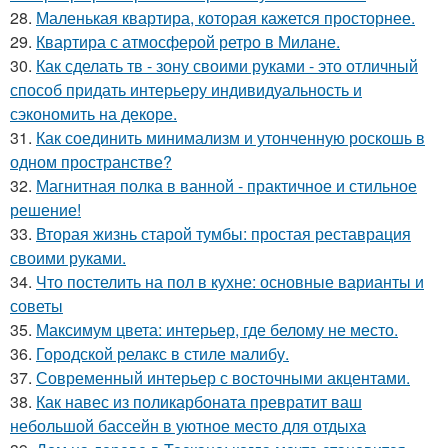
28.
Маленькая квартира, которая кажется просторнее.
29.
Квартира с атмосферой ретро в Милане.
30.
Как сделать тв - зону своими руками - это отличный
способ придать интерьеру индивидуальность и
сэкономить на декоре.
31.
Как соединить минимализм и утонченную роскошь в
одном пространстве?
32.
Магнитная полка в ванной - практичное и стильное
решение!
33.
Вторая жизнь старой тумбы: простая реставрация
своими руками.
34.
Что постелить на пол в кухне: основные варианты и
советы
35.
Максимум цвета: интерьер, где белому не место.
36.
Городской релакс в стиле малибу.
37.
Современный интерьер с восточными акцентами.
38.
Как навес из поликарбоната превратит ваш
небольшой бассейн в уютное место для отдыха