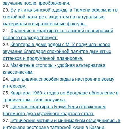
звучание после преображения.
20.
Бутик итальянской одежды в Тюмени оформлен в
спокойной палитре с акцентом на натуральные
материалы и выразительные фактуры.
21.
Хранение в квартирах со сложной планировкой
особого подхода требует.
22.
Квартира в доме рядом с МГУ получила новое
звучание благодаря спокойной палитре дымчатых
оттенков и продуманной планировке.
23.
Магнитные стопоры - удобная альтернатива
классическим.
24.
Цвет дивана способен задать настроение всему
интерьеру.
25.
Квартира 1960-х годов во Вроцлаве обновление в
тропическом стиле получила.
26.
Цветная квартира в Блумсбери отражением
богемного духа музейного квартала стала.
27.
Этнические мотивы и минимализм объединились в
интерьере ресторана татарской кухни в Казани.