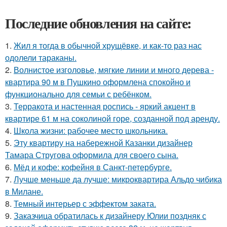
Последние обновления на сайте:
1.
Жил я тогда в обычной хрущёвке, и как-то раз нас
одолели тараканы.
2.
Волнистое изголовье, мягкие линии и много дерева -
квартира 90 м в Пушкино оформлена спокойно и
функционально для семьи с ребёнком.
3.
Терракота и настенная роспись - яркий акцент в
квартире 61 м на соколиной горе, созданной под аренду.
4.
Школа жизни: рабочее место школьника.
5.
Эту квартиру на набережной Казанки дизайнер
Тамара Стругова оформила для своего сына.
6.
Мёд и кофе: кофейня в Санкт-петербурге.
7.
Лучше меньше да лучше: микроквартира Альдо чибика
в Милане.
8.
Темный интерьер с эффектом заката.
9.
Заказчица обратилась к дизайнеру Юлии поздняк с