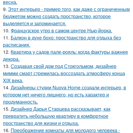
весна.
9.
Этот интерьер - пример того, как даже с ограниченным
бюджетом можно создать пространство, которое
выделяется и запоминается.
10.
Французское утро в самом центре Нью-йорка.
11.
Балкон в духе бохо: пространство для отдыха без
расписания.
12.
Квартира у садов пале-рояль: когда фактуры важнее
декора.
13.
Создавая свой дом под Стокгольмом, дизайнер
мимми смарт стремилась воссоздать атмосферу конца
XIX века.
14.
Дизайнеры студии Nuova Home создали интерьер, в
котором нет ничего лишнего, но есть характер и
продуманность.
15.
Дизайнер Дарья Старцева рассказывает, как
превратить небольшую квартиру в комфортное
пространство для жизни и отдыха.
16.
Преображение комнаты для молодого человека -