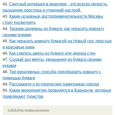
42.
Светлый интерьер в квартире - это всегда легкость,
ощущение простора и утренний настрой.
43.
Какие основные достопримечательности Москвы
стоит посмотреть
44.
Творим шедевры из бумаги: как украсить комнату
своими руками
45.
Как украсить комнату бумагой на Новый год: простые
и красивые идеи
46.
Как сделать цветы из бумаги для декора стен
47.
Создай зал мечты: украшения из бумаги своими
руками
48.
Три креативных способа преобразить комнату с
помощью бумаги
49.
Расскажите о исторических памятниках города
50.
Какие мероприятия проводятся в Барнауле, которые
привлекают туристов
© 2026 Идеи дизайна интерьера