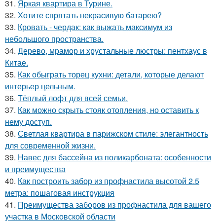
31.
Яркая квартира в Турине.
32.
Хотите спрятать некрасивую батарею?
33.
Кровать - чердак: как выжать максимум из
небольшого пространства.
34.
Дерево, мрамор и хрустальные люстры: пентхаус в
Китае.
35.
Как обыграть торец кухни: детали, которые делают
интерьер цельным.
36.
Тёплый лофт для всей семьи.
37.
Как можно скрыть стояк отопления, но оставить к
нему доступ.
38.
Светлая квартира в парижском стиле: элегантность
для современной жизни.
39.
Навес для бассейна из поликарбоната: особенности
и преимущества
40.
Как построить забор из профнастила высотой 2.5
метра: пошаговая инструкция
41.
Преимущества заборов из профнастила для вашего
участка в Московской области