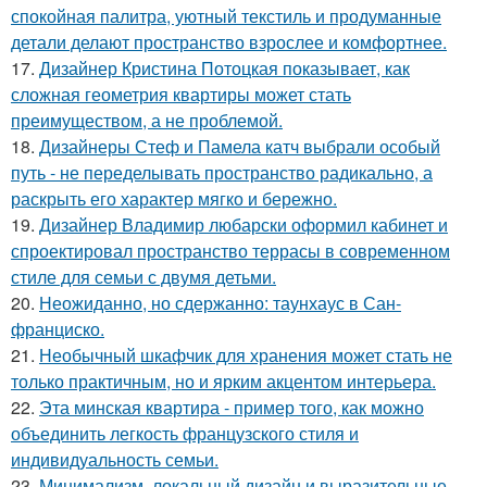
спокойная палитра, уютный текстиль и продуманные
детали делают пространство взрослее и комфортнее.
17.
Дизайнер Кристина Потоцкая показывает, как
сложная геометрия квартиры может стать
преимуществом, а не проблемой.
18.
Дизайнеры Стеф и Памела катч выбрали особый
путь - не переделывать пространство радикально, а
раскрыть его характер мягко и бережно.
19.
Дизайнер Владимир любарски оформил кабинет и
спроектировал пространство террасы в современном
стиле для семьи с двумя детьми.
20.
Неожиданно, но сдержанно: таунхаус в Сан-
франциско.
21.
Необычный шкафчик для хранения может стать не
только практичным, но и ярким акцентом интерьера.
22.
Эта минская квартира - пример того, как можно
объединить легкость французского стиля и
индивидуальность семьи.
23.
Минимализм, локальный дизайн и выразительные