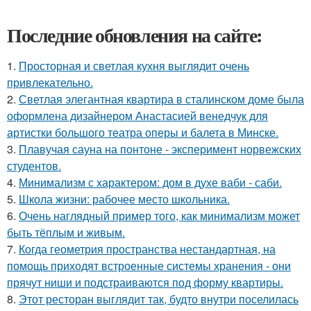
Последние обновления на сайте:
1.
Просторная и светлая кухня выглядит очень
привлекательно.
2.
Светлая элегантная квартира в сталинском доме была
оформлена дизайнером Анастасией венедчук для
артистки большого театра оперы и балета в Минске.
3.
Плавучая сауна на понтоне - эксперимент норвежских
студентов.
4.
Минимализм с характером: дом в духе ваби - саби.
5.
Школа жизни: рабочее место школьника.
6.
Очень наглядный пример того, как минимализм может
быть тёплым и живым.
7.
Когда геометрия пространства нестандартная, на
помощь приходят встроенные системы хранения - они
прячут ниши и подстраиваются под форму квартиры.
8.
Этот ресторан выглядит так, будто внутри поселилась