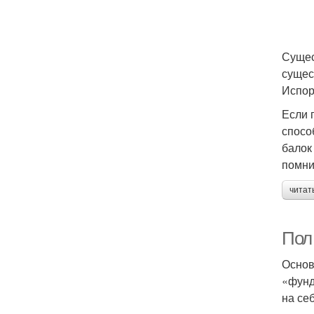
Сущес
сущес
Испор
Если 
спосо
балок
помни
читат
Пол
Основ
«фунд
на се