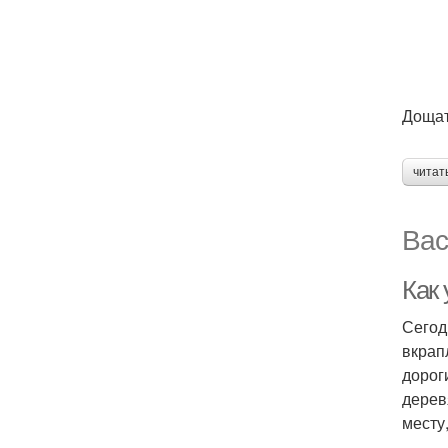
Дощат
читат
Вас
Как 
Сегод
вкрап
дорог
дерев
месту,