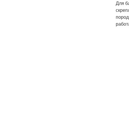
Для б
скреп
пород
работ