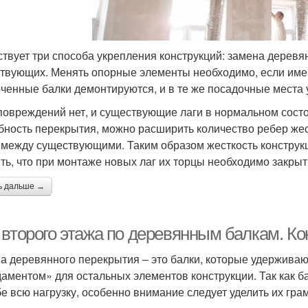
твует три способа укрепления конструкций: замена деревян
твующих. Менять опорные элементы необходимо, если име
ченные балки демонтируются, и в те же посадочные места
повреждений нет, и существующие лаги в нормальном состо
бность перекрытия, можно расширить количество ребер жес
 между существующими. Таким образом жесткость конструкц
ть, что при монтаже новых лаг их торцы необходимо закры
ь дальше →
 второго этажа по деревянным балкам. К
а деревянного перекрытия – это балки, которые удерживаю
аментом» для остальных элементов конструкции. Так как ба
бе всю нагрузку, особенно внимание следует уделить их гра