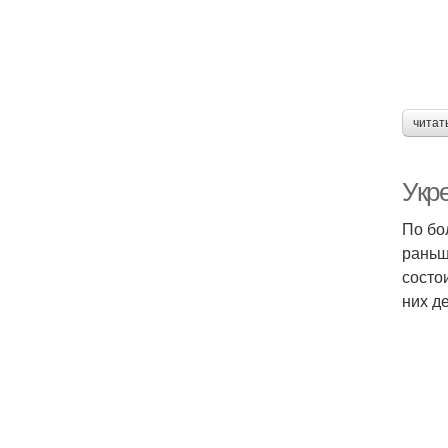
читат
Укре
По бо
раньш
состо
них д