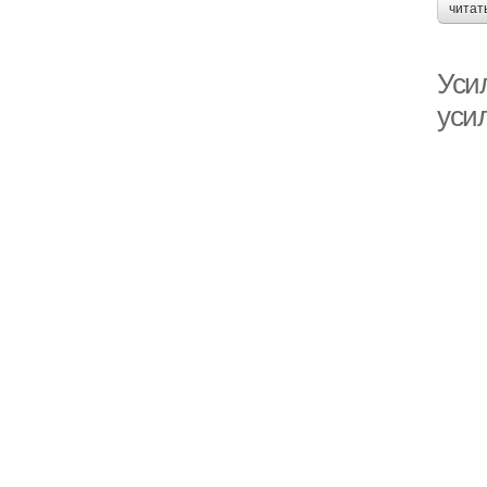
читат
Уси
уси