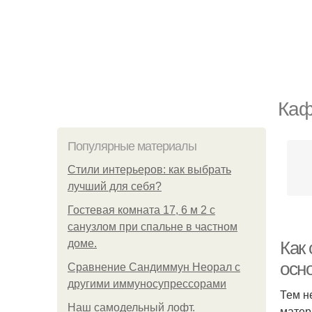
Каф
Популярные материалы
Стили интерьеров: как выбрать
лучший для себя?
Гостевая комната 17, 6 м 2 с
санузлом при спальне в частном
доме.
Как
осн
Сравнение Сандиммун Неорал с
другими иммуносупрессорами
Тем н
Наш самодельный лофт.
матер