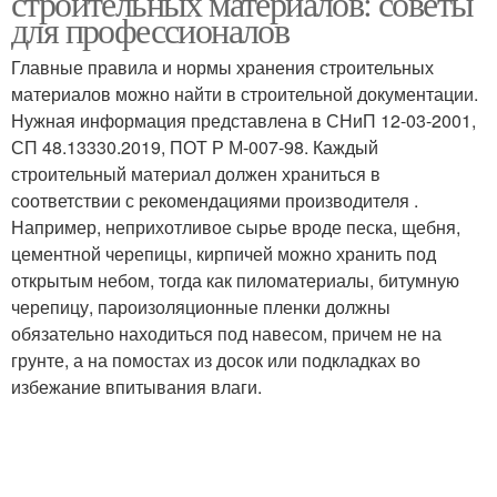
строительных материалов: советы
для профессионалов
Главные правила и нормы хранения строительных
Нормативы для
материалов можно найти в строительной документации.
Правильное хранение
хранения
Нужная информация представлена в СНиП 12-03-2001,
СП 48.13330.2019, ПОТ Р М-007-98. Каждый
строительный материал должен храниться в
Известь при
соответствии с рекомендациями производителя .
Хранения на срок
неправильном
Например, неприхотливое сырье вроде песка, щебня,
хранении
цементной черепицы, кирпичей можно хранить под
открытым небом, тогда как пиломатериалы, битумную
черепицу, пароизоляционные пленки должны
обязательно находиться под навесом, причем не на
грунте, а на помостах из досок или подкладках во
избежание впитывания влаги.