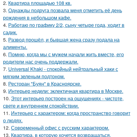
2.
Квартира площадью 108 кв.
3.
Однажды подруга позвала меня отметить её день
рождения в небольшом кафе.
4.
Работаю по графику 2/2, сыну четыре года, ходит в
садик.
5.
Развод прошёл, и бывшая жена сразу подала на
алименты.
6.
Помню, когда мы с мужем начали жить вместе, его
родители нас очень поддержали.
7.
Universal Khaki - спокойный нейтральный хаки с
мягким зеленым подтоном.
8.
Ресторан "Буян" в Красноярске.
9.
Интерьер недели: эклектичная квартира в Москве.
10.
Этот интерьер построен на ощущениях - чистоте,
свете и внутреннем спокойствии.
11.
Интерьер с характером: когда пространство говорит
о людях.
12.
Современный офис с русским характером.
13.
Квартира, в которую хочется возвращаться.