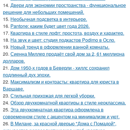
14.
Двери для экономии пространства - функциональное
решение для небольших помещений.
15.
Необычная подсветка в интерьере.
16.
Pantone: каким будет цвет года 2026.
17.
Квартира в стиле лофт: простота, воздух и характер.
18.
На звук и цвет: студия подкастов Podimo в Осло.
19.
Новый тренд в оформлении ванной комнаты.
20.
Сиенна Миллер продаёт свой дом за 2, 61 миллиона
долларов.
21.
Дом 1950-х годов в Беверли - хиллс сохранил
подлинный дух эпохи.
22.
Максимализм и контрасты: квартира для юриста в
Варшаве.
23.
Стильная прихожая для легкой уборки.
24.
Обзор двухкомнатной квартиры в стиле неоклассика.
25.
Эта двухкомнатная квартира оформлена в
современном стиле с акцентом на минимализм и уют.
26.
В Милане, за красной дверью "Дома с Помадой",