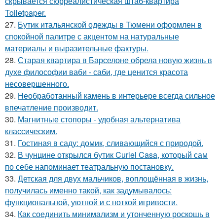
скрывается сюрреалистическая штаб-квартира
Toiletpaper.
27.
Бутик итальянской одежды в Тюмени оформлен в
спокойной палитре с акцентом на натуральные
материалы и выразительные фактуры.
28.
Старая квартира в Барселоне обрела новую жизнь в
духе философии ваби - саби, где ценится красота
несовершенного.
29.
Необработанный камень в интерьере всегда сильное
впечатление производит.
30.
Магнитные стопоры - удобная альтернатива
классическим.
31.
Гостиная в саду: домик, сливающийся с природой.
32.
В чунцине открылся бутик Curiel Casa, который сам
по себе напоминает театральную постановку.
33.
Детская для двух мальчиков, воплощённая в жизнь,
получилась именно такой, как задумывалось:
функциональной, уютной и с ноткой игривости.
34.
Как соединить минимализм и утонченную роскошь в