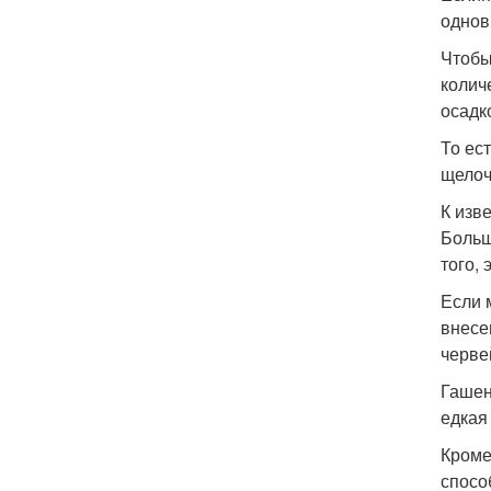
однов
Чтобы
колич
осадк
То ес
щелоч
К изв
Больш
того,
Если 
внесе
черве
Гашен
едкая
Кроме
спосо