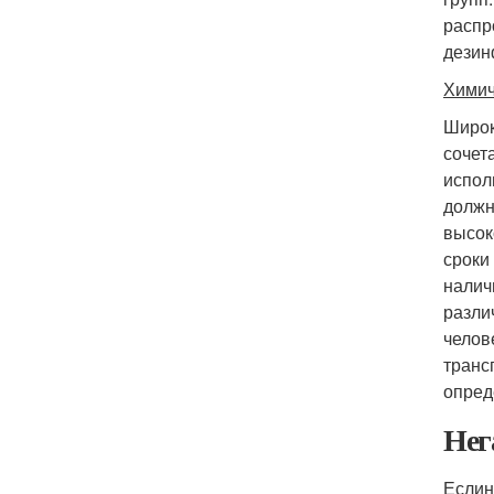
распр
дезин
Химич
Широк
сочет
испол
должн
высок
сроки
налич
разли
челов
транс
опред
Нег
Еслин