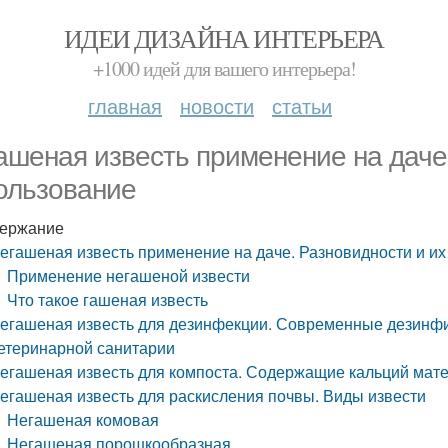
ИДЕИ ДИЗАЙНА ИНТЕРЬЕРА
+1000 идей для вашего интерьера!
главная
новости
статьи
ашеная известь применение на даче
ользование
ержание
егашеная известь применение на даче. Разновидности и и
Применение негашеной извести
Что такое гашеная известь
егашеная известь для дезинфекции. Современные дезинф
етеринарной санитарии
егашеная известь для компоста. Содержащие кальций мат
егашеная известь для раскисления почвы. Виды извести
Негашеная комовая
Негашеная порошкообразная