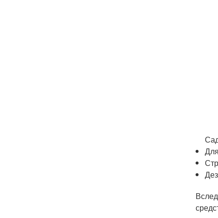
Сад
Для
Стр
Дез
Вслед
средс