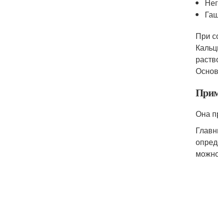
Нег
Гаш
При с
Кальц
раств
Основ
Прим
Она п
Главн
опред
можно