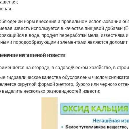
ашеная;
еная.
облюдении норм внесения и правильном использовании оба 
иевая известь используется в качестве пищевой добавки (
оряющийся в воде, продукт переработки мела, известняка и
ными породообразующими элементами являются доломит и
енение негашеной извести
рименяется на огороде, в садоводческом хозяйстве, в строи
ые гидравлические качества обусловлены числом силикато
еляется округлой формой желтого, бурого или черного оттен
 выделить несколько разновидностей извести: