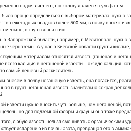
ременно подкисляет его, поскольку является сульфатом.
 было проще определиться с выбором материала, нужно зап
ество ежегодных осадков более 500 мм, в почву вносят изве
ов меньше, в грунт вносят гипс.
ть в Запорожской области, например, в Мелитополе, нужно в
ные черноземы. А у нас в Киевской области грунты кислые,
есткующим материалам относятся известь (гашеная и негаш
е всего кальция в негашеной извести – оксиде кальция, кот
 это самый дешевый раскислитель.
мы внесем в почву негашеную известь, она погасится, реаги
нная в грунт негашеная известь значительно сокращает ко
й.
ой извести нужно вносить чуть больше, чем негашеной, пот
 щелочь, но для подземной флоры и фауны она тоже вредна
 того, любую известь нельзя смешивать с органическими уд
бствует испарению из почвы азота, превращая его в аммиа