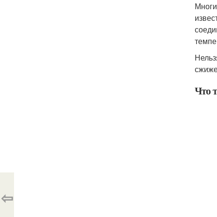
Многи
извес
соеди
темпе
Нельз
сжиже
Что т
⇦