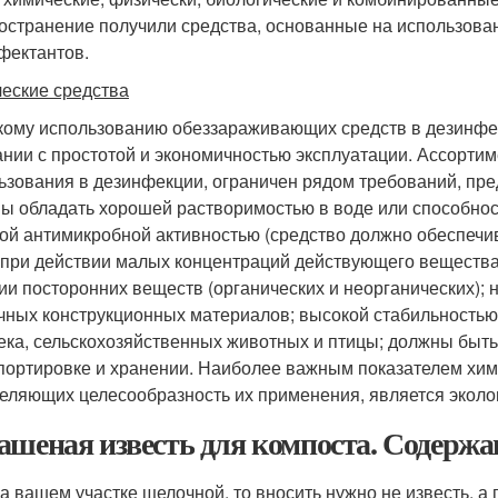
остранение получили средства, основанные на использова
фектантов.
еские средства
ому использованию обеззараживающих средств в дезинфек
ании с простотой и экономичностью эксплуатации. Ассорти
ьзования в дезинфекции, ограничен рядом требований, пр
ы обладать хорошей растворимостью в воде или способнос
ой антимикробной активностью (средство должно обеспечи
 при действии малых концентраций действующего веществ
ии посторонних веществ (органических и неорганических); 
чных конструкционных материалов; высокой стабильностью 
ека, сельскохозяйственных животных и птицы; должны быт
портировке и хранении. Наиболее важным показателем хим
еляющих целесообразность их применения, является эколог
ашеная известь для компоста. Содерж
а вашем участке щелочной, то вносить нужно не известь, а г