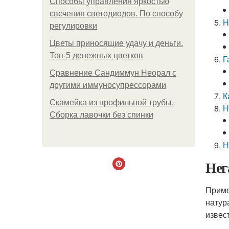
Способы управления яркостью
свечения светодиодов. По способу
Н
регулировки
Цветы приносящие удачу и деньги.
Топ-5 денежных цветков
Г
Сравнение Сандиммун Неорал с
другими иммуносупрессорами
К
Скамейка из профильной трубы.
Н
Сборка лавочки без спинки
Н
Нег
Приме
натур
извест