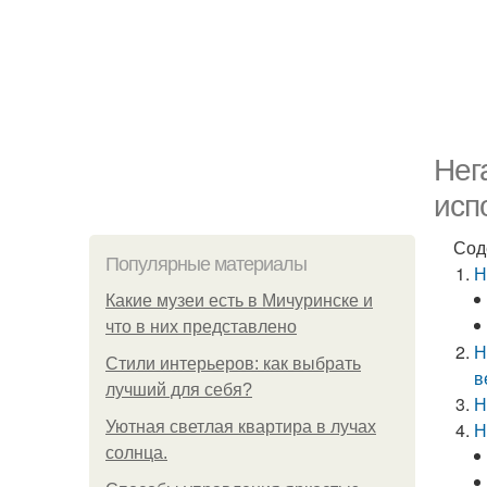
Нег
исп
Сод
Популярные материалы
Н
Какие музеи есть в Мичуринске и
что в них представлено
Н
Стили интерьеров: как выбрать
в
лучший для себя?
Н
Уютная светлая квартира в лучах
Н
солнца.