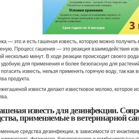
ка — это и есть гашеная известь, которую можно получить
еную. Процесс гашения — это реакция взаимодействия изв
ой несколько минут. В ходе реакции происходит своего ро
 удобную для применения и более безопасную для растени
 погасить известь, нельзя применять горячую воду, так как
тва продукта.
ежегашеной извести делают известковое молоко, которое 
тва.
ашеная известь для дезинфекции. Со
дства, применяемые в ветеринарной са
менные средства дезинфекции, в зависимости от инактиви
: химические, физически, биологические и комбинированны