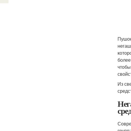
Пушон
негаш
котор
более
чтобы
свойс
Из св
средс
Нег
сре
Совре
групп