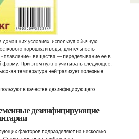
 в домашних условиях, используя обычную
есткового порошка и воды, длительность
да «плавление» вещества — переделывание ее в
й форму. При этом нужно учитывать следующее:
 высокая температура нейтрализует полезные
используют в качестве дезинфицирующего
временные дезинфицирующие
нитарии
рующих факторов подразделяют на несколько
е. Среди этих групп наибольшее