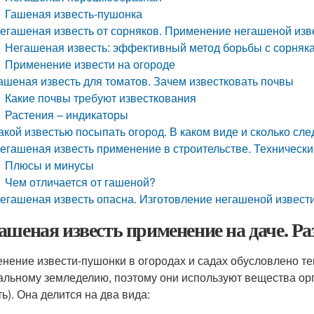
Гашеная известь-пушонка
егашеная известь от сорняков. Применение негашеной изве
Негашеная известь: эффективный метод борьбы с сорняк
Применение извести на огороде
ашеная известь для томатов. Зачем известковать почвы
Какие почвы требуют известкования
Растения – индикаторы
акой известью посыпать огород. В каком виде и сколько сле
егашеная известь применение в строительстве. Технически
Плюсы и минусы
Чем отличается от гашеной?
егашеная известь опасна. Изготовление негашеной извест
ашеная известь применение на даче. Ра
нение извести-пушонки в огородах и садах обусловлено тем
альному земледелию, поэтому они используют вещества ор
ь). Она делится на два вида: