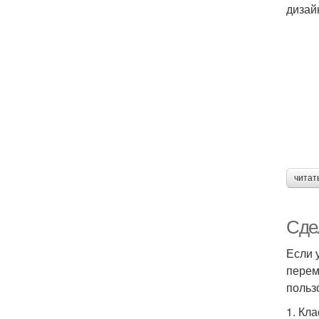
дизай
читат
Сдел
Если 
перем
польз
1. Кл