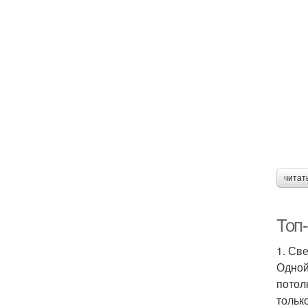
читат
Топ-
1. Св
Одной
потол
тольк