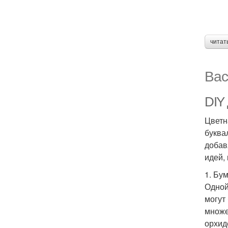
читат
Вас
DIY 
Цветн
буква
добав
идей,
1. Бу
Одной
могут
множе
орхид