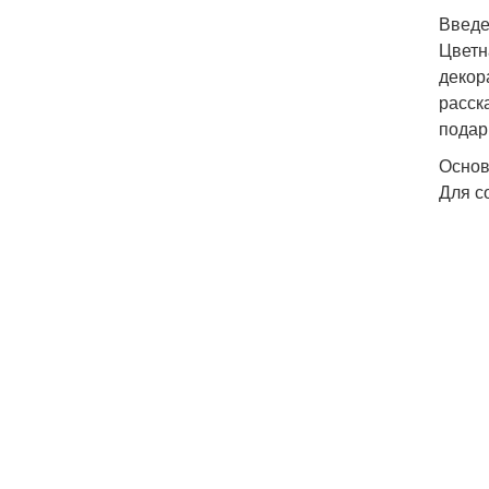
Введ
Цветн
декор
расск
подар
Основ
Для с