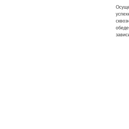
Осуще
успех
сквоз
обеде
завис