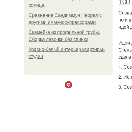
100 
солнца.
Созда
Сравнение Сандиммун Неорал с
но и 
другими иммуносупрессорами
идей 
Скамейка из профильной трубы.
Сборка лавочки без спинки
Идеи 
Стены
Красно-белый интерьер квартиры-
сдела
студии
1. Со
2. Ис
3. Со