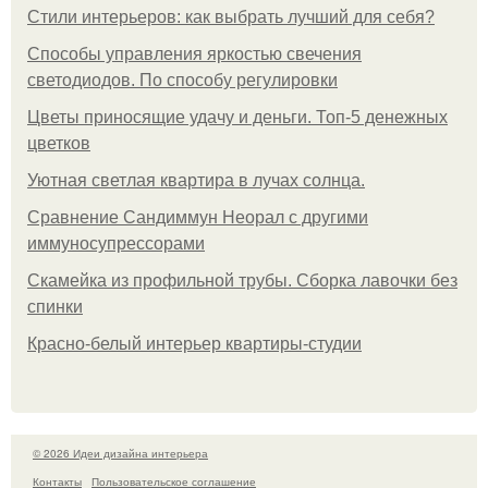
Стили интерьеров: как выбрать лучший для себя?
Способы управления яркостью свечения
светодиодов. По способу регулировки
Цветы приносящие удачу и деньги. Топ-5 денежных
цветков
Уютная светлая квартира в лучах солнца.
Сравнение Сандиммун Неорал с другими
иммуносупрессорами
Скамейка из профильной трубы. Сборка лавочки без
спинки
Красно-белый интерьер квартиры-студии
© 2026 Идеи дизайна интерьера
Контакты
Пользовательское соглашение