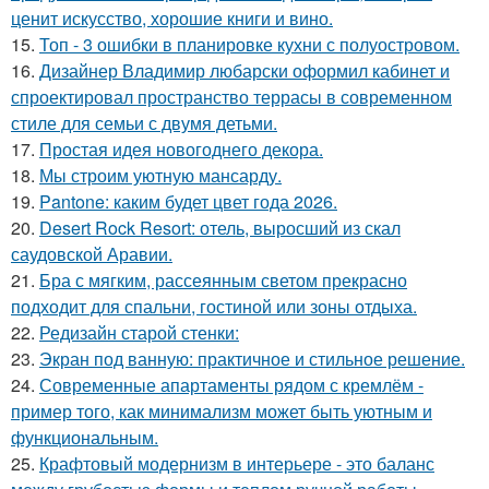
ценит искусство, хорошие книги и вино.
15.
Топ - 3 ошибки в планировке кухни с полуостровом.
16.
Дизайнер Владимир любарски оформил кабинет и
спроектировал пространство террасы в современном
стиле для семьи с двумя детьми.
17.
Простая идея новогоднего декора.
18.
Мы строим уютную мансарду.
19.
Pantone: каким будет цвет года 2026.
20.
Desert Rock Resort: отель, выросший из скал
саудовской Аравии.
21.
Бра с мягким, рассеянным светом прекрасно
подходит для спальни, гостиной или зоны отдыха.
22.
Редизайн старой стенки:
23.
Экран под ванную: практичное и стильное решение.
24.
Современные апартаменты рядом с кремлём -
пример того, как минимализм может быть уютным и
функциональным.
25.
Крафтовый модернизм в интерьере - это баланс