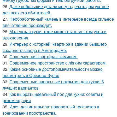
между грубостью формы и теплом ручной работы.
26.
Даже небольшие детали могут сделать дом уютнее
для всех его обитателей.
27.
Необработанный камень в интерьере всегда сильное
впечатление производит.
28.
Маленькая кухня тоже может стать местом уюта и
вдохновения.
29.
Интерьер с историей: квартира в здании бывшего
сахарного завода в Амстердаме.
30.
Современная квартира с камином.
31.
Современное пространство с лёгким характером.
32.
Какие основные достопримечательности можно
посмотреть в Орехово-Зуево
33.
Современные напольные покрытия для кухни: 6
лучших вариантов
34.
Как выбрать идеальный пол для кухни: советы и
рекомендации
35.
Идея для интерьера: поворотный телевизор в
зонировании пространства.