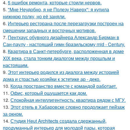
4.
5 ошибок ремонта, которые стоили нервов.
5.
"Мне Неудобно, я не Полезу Наверх": я купила
нижнюю полку, но её заняли.
6.
Интерьер ресторана после перезагрузки построен на
смешении западных и восточных мотивов.
7.
Пентхаус обувного дизайнера Александр Бирман в
Сан-паулу - настоящий гимн бразильскому mid - Century.
8.
Квартира в Санкт-петербурге, расположенная в доме
XIX века, стала тонким диалогом между прошлым и
настоящим.
9.
Этот интерьер родился из диалога между историей
дома и страстью хозяйки к эстетике ар - деко.
10.
Когда пространство вместе с командой работает.
11.
Офис, который ощущается как дом.
12.
Спокойная интеллигентность: квартира рядом с МГУ.
13.
Этот отель в Хабаровске словно продолжает пейзаж
за окном.
14.
Студия Heut Architects создала сдержанный,
продуманный интерьер для молодой пары, которая