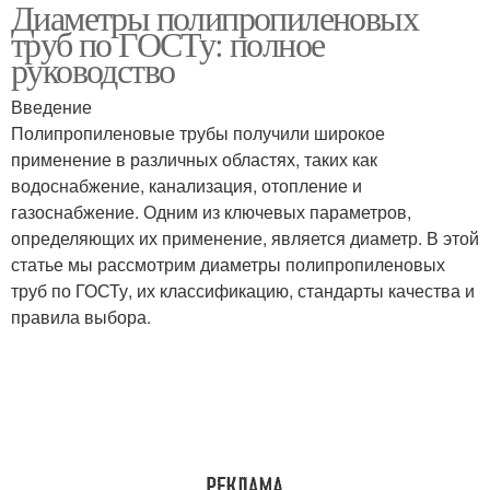
Диаметры полипропиленовых
Трубы для конкретного
Гост в отношении
труб по ГОСТу: полное
применения
руководство
Введение
Трубы для конкретного
Полипропиленовые трубы получили широкое
Трубы по маркировке
проекта
применение в различных областях, таких как
водоснабжение, канализация, отопление и
газоснабжение. Одним из ключевых параметров,
определяющих их применение, является диаметр. В этой
Пластиковые трубы
Трубы по гост
статье мы рассмотрим диаметры полипропиленовых
труб по ГОСТу, их классификацию, стандарты качества и
правила выбора.
Гост по диаметру