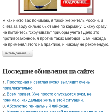
Я как никто вас понимаю, я такой же житель России, и
счета за воду сильно бьют мне по карману. Скажу сразу,
не пытайтесь “скручивать” приборы учета ! Дело это
противозаконное, я против таких методов. Сам никогда
не применял этого на практике, и никому не рекомендую.
читать дальше →
Последние обновления на сайте:
1.
Просторная и светлая кухня выглядит очень
привлекательно.
2.
Всем привет. Уже просто опускаются руки, не
понимаю, как дальше жить в этой ситуации.
3.
Абсолютно гениальный лайфхак.
4.
Интерьер построен на смелой палитре: изумрудная