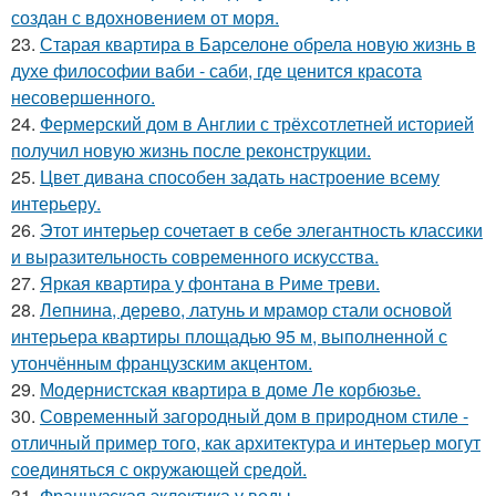
создан с вдохновением от моря.
23.
Старая квартира в Барселоне обрела новую жизнь в
духе философии ваби - саби, где ценится красота
несовершенного.
24.
Фермерский дом в Англии с трёхсотлетней историей
получил новую жизнь после реконструкции.
25.
Цвет дивана способен задать настроение всему
интерьеру.
26.
Этот интерьер сочетает в себе элегантность классики
и выразительность современного искусства.
27.
Яркая квартира у фонтана в Риме треви.
28.
Лепнина, дерево, латунь и мрамор стали основой
интерьера квартиры площадью 95 м, выполненной с
утончённым французским акцентом.
29.
Модернистская квартира в доме Ле корбюзье.
30.
Современный загородный дом в природном стиле -
отличный пример того, как архитектура и интерьер могут
соединяться с окружающей средой.
31.
Французская эклектика у воды.