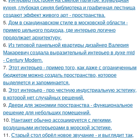
кухня, глубокая синяя библиотека и графичная лестница
создают эффект живого арт - пространства.
5.
Дом в скандинавском стиле в московской области -
пример цельного подхода, где интерьер логично
продолжает архитектуру.
6.
Из типовой панельной квартиры дизайнер Валерия
Макаревич создала выразительный интерьер в духе mid
- Century Modern.
7.
Этот интерьер - пример того, как даже с ограниченным
бюджетом можно создать пространство, которое
выделяется и запоминается.
8.
Этот интерьер - про честную индустриальную эстетику,
в которой нет случайных решений.
9.
Двери для экономии пространства - функциональное
решение для небольших помещений.
10.
Нантакет обычно ассоциируется с легкими,
воздушными интерьерами в морской эстетике.
11.
Старый стол обрёл новое звучание - и выглядит так,