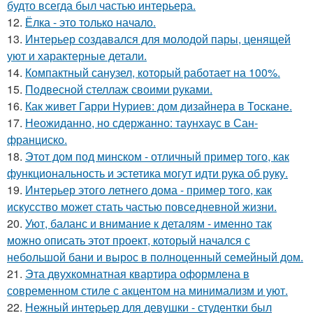
будто всегда был частью интерьера.
12.
Ёлка - это только начало.
13.
Интерьер создавался для молодой пары, ценящей
уют и характерные детали.
14.
Компактный санузел, который работает на 100%.
15.
Подвесной стеллаж своими руками.
16.
Как живет Гарри Нуриев: дом дизайнера в Тоскане.
17.
Неожиданно, но сдержанно: таунхаус в Сан-
франциско.
18.
Этот дом под минском - отличный пример того, как
функциональность и эстетика могут идти рука об руку.
19.
Интерьер этого летнего дома - пример того, как
искусство может стать частью повседневной жизни.
20.
Уют, баланс и внимание к деталям - именно так
можно описать этот проект, который начался с
небольшой бани и вырос в полноценный семейный дом.
21.
Эта двухкомнатная квартира оформлена в
современном стиле с акцентом на минимализм и уют.
22.
Нежный интерьер для девушки - студентки был