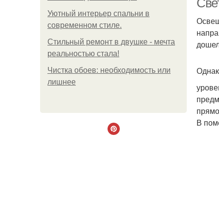
Све
Уютный интерьер спальни в
Освещ
современном стиле.
напра
Стильный ремонт в двушке - мечта
дошел
реальностью стала!
Однак
Чистка обоев: необходимость или
лишнее
урове
предм
прямо
В пом