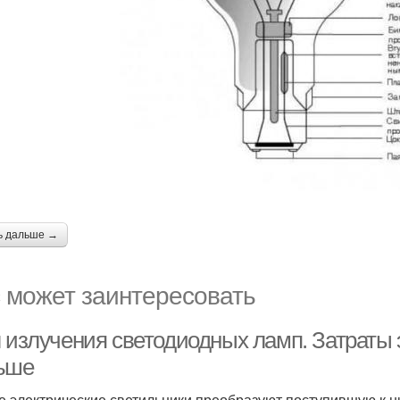
ь дальше →
 может заинтересовать
л излучения светодиодных ламп. Затраты
ьше
 электрические светильники преобразуют поступившую к ни