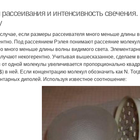
л рассеивания и интенсивность свечения.
у
 случае, если размеры рассеивателя много меньше длины в
ентно. Под рассеянием Рэлея понимают рассеяние молекул
о много меньше длины волны видимого света. Элементарны
злучают некогерентно. Учитывая вышесказанное, сделаем в
 от одной молекулы увеличивается пропорционально квадр
$) в ней. Если концентрацию молекул обозначить как N. То
нтарных диполей. Используя известное соотношение: