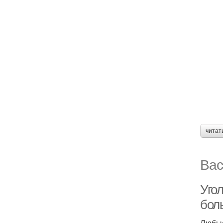
читат
Вас
Уго
бол
Любые