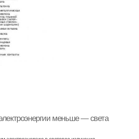
 электроэнергии меньше — света
м электроэнергию в световое излучение,