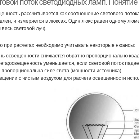
товой поток светодиодных ламп. Понятие 
енность рассчитывается как соотношение светового потока
влен, и измеряется в люксах. Один люкс равен одному люме
 весь световой луч).
о при расчетах необходимо учитывать некоторые нюансы:
нь освещенности снижается обратно пропорционально квад
ета;освещенность уменьшается, если световой поток падае
 пропорциональна силе света (мощности источника).
ещении с чистым воздухом для расчета освещенности использ