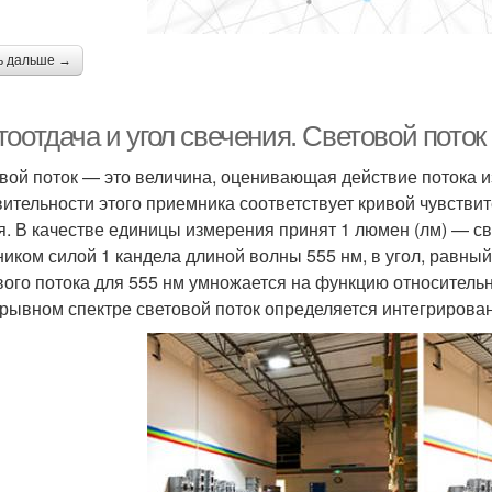
ь дальше →
оотдача и угол свечения. Световой поток
вой поток — это величина, оценивающая действие потока и
вительности этого приемника соответствует кривой чувствит
я. В качестве единицы измерения принят 1 люмен (лм) — с
ником силой 1 кандела длиной волны 555 нм, в угол, равный
вого потока для 555 нм умножается на функцию относитель
рывном спектре световой поток определяется интегрирова