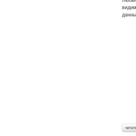
видим
данны
читат