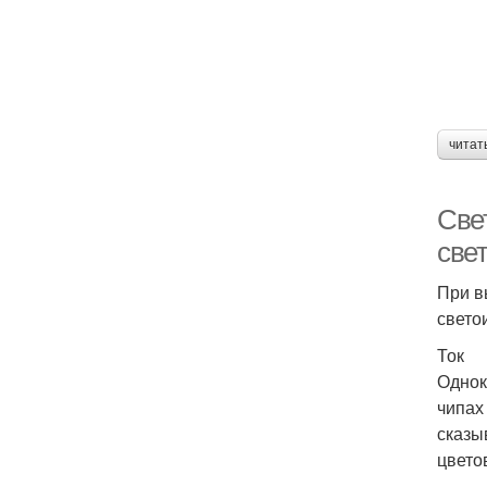
читат
Све
све
При в
свето
Ток
Однок
чипах
сказы
цвето