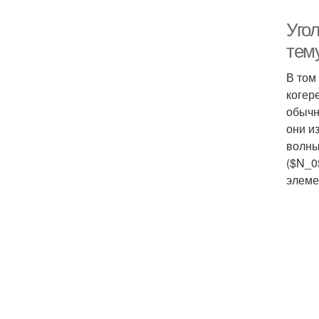
Уго
тем
В том
когер
обычн
они и
волны
($N_0
элеме