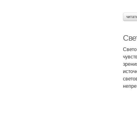
читат
Свет
Свето
чувст
зрени
источ
свето
непре