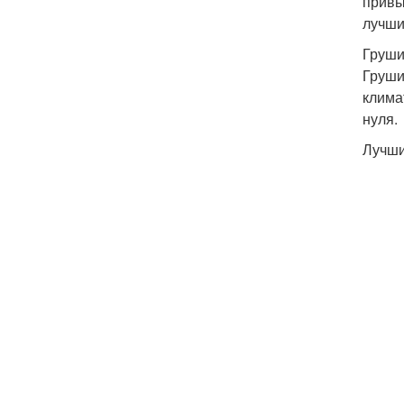
привы
лучши
Груш
Груши
клима
нуля.
Лучши