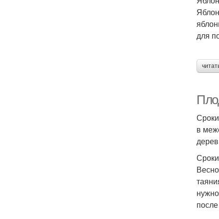
Ябло
Яблон
яблон
для п
читат
Пло
Сроки
в меж
дерев
Сроки
Весно
таяни
нужно
после