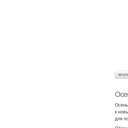
читат
Осе
Осень
к нов
для п