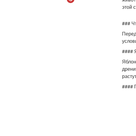
этой 
### Ч
Перед
услов
#### 
Яблон
дрени
расту
#### 