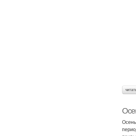
читат
Осе
Осень
перио