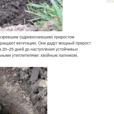
вызревшим (одревесневшим) приростом
кращают вегетацию. Они дадут мощный прирост
а 20–25 дней до наступления устойчивых
льными утеплителями: хвойным лапником,