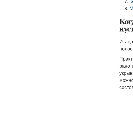
К
М
Ког
кус
Итак,
поло
Практ
рано 
укрыв
можно
состо