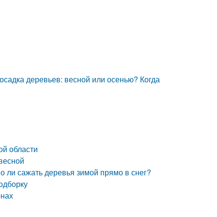
осадка деревьев: весной или осенью? Когда
ой области
 весной
о ли сажать деревья зимой прямо в снег?
одборку
онах