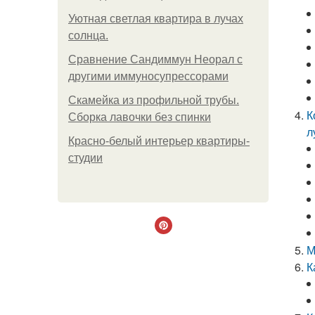
Уютная светлая квартира в лучах
солнца.
Сравнение Сандиммун Неорал с
другими иммуносупрессорами
Скамейка из профильной трубы.
К
Сборка лавочки без спинки
л
Красно-белый интерьер квартиры-
студии
М
К