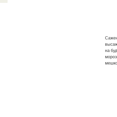
Сажен
высаж
на бу
мороз
мешко