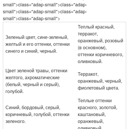
small">class="adap-small">class="adap-
small">class="adap-small">class="adap-
small">class="adap-small">
Теплый красный,
терракот,
Зеленый цвет, сине-зеленый,
оранжевый, розовый
желтый и его оттенки, оттенки
(в основном),
синего и синий, черный.
оттенки коричневого,
оливковый.
Цвет зеленой травы, оттенки
Терракот,
желтого, ахроматические
оранжевый, черный,
(белый, черный и серый),
фиолетовый цвета.
голубой.
Теплые оттенки
Синий, бордовый, серый,
красного, золотой,
коричневый, голубой, оттенки
каштановый,
зеленого.
оранжевый,
оливковый.