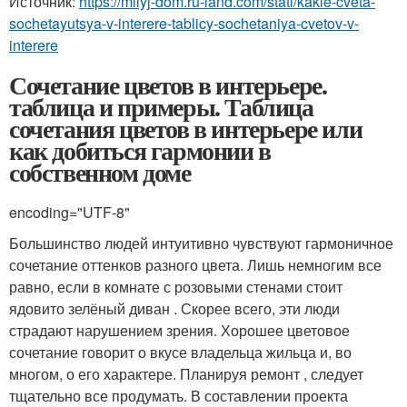
Источник:
https://milyj-dom.ru-land.com/stati/kakie-cveta-
sochetayutsya-v-interere-tablicy-sochetaniya-cvetov-v-
interere
Сочетание цветов в интерьере.
таблица и примеры. Таблица
сочетания цветов в интерьере или
как добиться гармонии в
собственном доме
encoding="UTF-8"
Большинство людей интуитивно чувствуют гармоничное
сочетание оттенков разного цвета. Лишь немногим все
равно, если в комнате с розовыми стенами стоит
ядовито зелёный диван . Скорее всего, эти люди
страдают нарушением зрения. Хорошее цветовое
сочетание говорит о вкусе владельца жильца и, во
многом, о его характере. Планируя ремонт , следует
тщательно все продумать. В составлении проекта