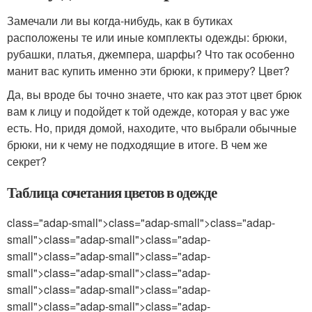
Замечали ли вы когда-нибудь, как в бутиках
расположены те или иные комплекты одежды: брюки,
рубашки, платья, джемпера, шарфы? Что так особенно
манит вас купить именно эти брюки, к примеру? Цвет?
Да, вы вроде бы точно знаете, что как раз этот цвет брюк
вам к лицу и подойдет к той одежде, которая у вас уже
есть. Но, придя домой, находите, что выбрали обычные
брюки, ни к чему не подходящие в итоге. В чем же
секрет?
Таблица сочетания цветов в одежде
class="adap-small">class="adap-small">class="adap-
small">class="adap-small">class="adap-
small">class="adap-small">class="adap-
small">class="adap-small">class="adap-
small">class="adap-small">class="adap-
small">class="adap-small">class="adap-