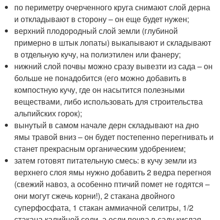
по периметру очерченного круга снимают слой дерна
и откладывают в сторону – он еще будет нужен;
верхний плодородный слой земли (глубиной
примерно в штык лопаты) выкапывают и складывают
в отдельную кучу, на полиэтилен или фанеру;
нижний слой почвы можно сразу вывезти из сада – он
больше не понадобится (его можно добавить в
компостную кучу, где он насытится полезными
веществами, либо использовать для строительства
альпийских горок);
вынутый в самом начале дерн складывают на дно
ямы травой вниз – он будет постепенно перегнивать и
станет прекрасным органическим удобрением;
затем готовят питательную смесь: в кучу земли из
верхнего слоя ямы нужно добавить 2 ведра перегноя
(свежий навоз, а особенно птичий помет не годятся –
они могут сжечь корни!), 2 стакана двойного
суперфосфата, 1 стакан аммиачной селитры, 1/2
стакана калийной соли, а если почва в саду кислая,