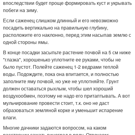
впоследствии будет проще формировать куст и укрывать
побеги на зиму.
Если саженец слишком длинный и его невозможно
посадить вертикально на правильную глубину,
расположите его наклонно, перед этим насыпав землю с
одной стороны ямы.
В конце посадки засыпьте растение почвой на 5 см ниже
"глазка", хорошенько уплотните ее руками, чтобы не
было пустот. Полейте саженец 1-2 ведрами теплой
воды. Подождите, пока она впитается, и полностью
заполните яму почвой, но уже не уплотняйте. Грунт
должен оставаться рыхлым, чтобы шел хороший
воздухообмен, поэтому не надо его притаптывать. А вот
мульчирование провести стоит, т.к. оно не даст
образоваться земляной корке и уменьшит испарение
влаги.
Многие дачники задаются вопросом, на каком
расстоянии сажать виноград в ряду. Отвечаем: