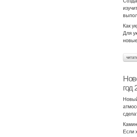
Созда
изучи
выпол
Как у
Для у
новые
читат
Нов
год
Новый
атмосф
сдела
Камин
Если 