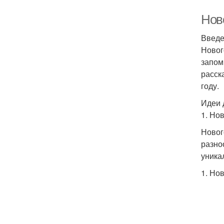
Нов
Введ
Новог
запом
расск
году.
Идеи 
1. Но
Новог
разно
уника
1. Но