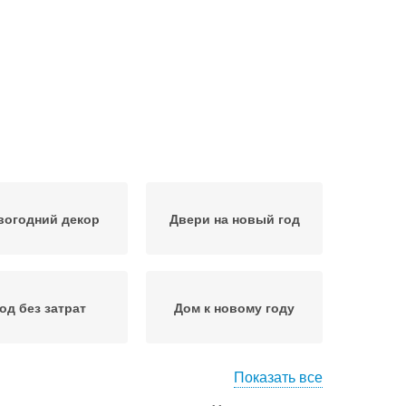
вогодний декор
Двери на новый год
од без затрат
Дом к новому году
Показать все
мление на новый
Год от катерина