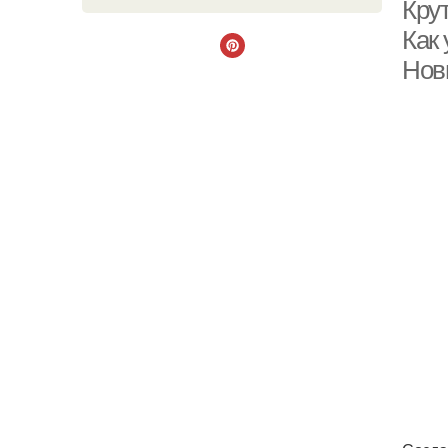
Крут
Как
Нов
Д