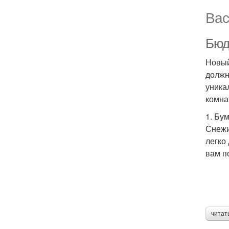
Вас
Бюд
Новый
должн
уника
комна
1. Бу
Снежи
легко
вам п
читат