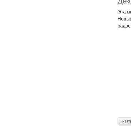
Дек
Эта м
Новый
радос
читат