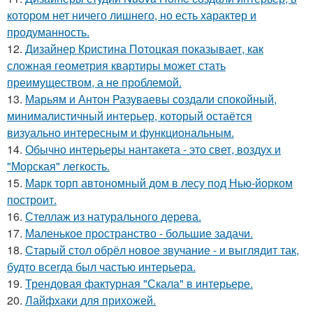
котором нет ничего лишнего, но есть характер и
продуманность.
12.
Дизайнер Кристина Потоцкая показывает, как
сложная геометрия квартиры может стать
преимуществом, а не проблемой.
13.
Марьям и Антон Разуваевы создали спокойный,
минималистичный интерьер, который остаётся
визуально интересным и функциональным.
14.
Обычно интерьеры нантакета - это свет, воздух и
"Морская" легкость.
15.
Марк торп автономный дом в лесу под Нью-йорком
построит.
16.
Стеллаж из натурального дерева.
17.
Маленькое пространство - большие задачи.
18.
Старый стол обрёл новое звучание - и выглядит так,
будто всегда был частью интерьера.
19.
Трендовая фактурная "Скала" в интерьере.
20.
Лайфхаки для прихожей.