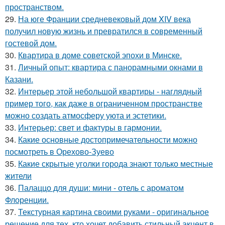
пространством.
29.
На юге Франции средневековый дом XIV века
получил новую жизнь и превратился в современный
гостевой дом.
30.
Квартира в доме советской эпохи в Минске.
31.
Личный опыт: квартира с панорамными окнами в
Казани.
32.
Интерьер этой небольшой квартиры - наглядный
пример того, как даже в ограниченном пространстве
можно создать атмосферу уюта и эстетики.
33.
Интерьер: свет и фактуры в гармонии.
34.
Какие основные достопримечательности можно
посмотреть в Орехово-Зуево
35.
Какие скрытые уголки города знают только местные
жители
36.
Палаццо для души: мини - отель с ароматом
Флоренции.
37.
Текстурная картина своими руками - оригинальное
решение для тех, кто хочет добавить стильный акцент в