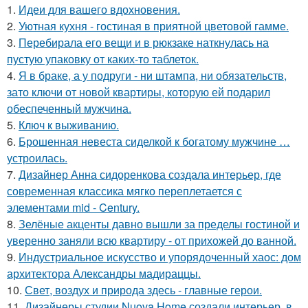
1.
Идеи для вашего вдохновения.
2.
Уютная кухня - гостиная в приятной цветовой гамме.
3.
Перебирала его вещи и в рюкзаке наткнулась на
пустую упаковку от каких-то таблеток.
4.
Я в браке, а у подруги - ни штампа, ни обязательств,
зато ключи от новой квартиры, которую ей подарил
обеспеченный мужчина.
5.
Ключ к выживанию.
6.
Брошенная невеста сиделкой к богатому мужчине …
устроилась.
7.
Дизайнер Анна сидоренкова создала интерьер, где
современная классика мягко переплетается с
элементами mid - Century.
8.
Зелёные акценты давно вышли за пределы гостиной и
уверенно заняли всю квартиру - от прихожей до ванной.
9.
Индустриальное искусство и упорядоченный хаос: дом
архитектора Александры мадираццы.
10.
Свет, воздух и природа здесь - главные герои.
11.
Дизайнеры студии Nuova Home создали интерьер, в