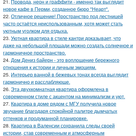
21.
Провода, неон и граффити - именно так выглядит
новое кафе в Перми, созданное бюро "Неарт".
22.
Отличное решение! Пространство под лестницей
часто остаётся неиспользованным, хотя может стать
уютным уголком для отдыха.
23.
Уютная квартира в стиле кантри доказывает, что
даже на небольшой площади можно создать солнечное и
гармоничное пространство.
24.
Дом Дениз байерн - это воплощение бережного
отношения к истории и личным эмоциям.
25.
Интерьер ванной в бежевых тонах всегда выглядит
гармонично и расслабляюще.
26.
Эта двухкомнатная квартира оформлена в
современном стиле с акцентом на минимализм и уют.
27.
Квартира в доме рядом с МГУ получила новое
звучание благодаря спокойной палитре дымчатых
оттенков и продуманной планировке.
28.
Квартира в Валенсии сохранила следы своей
истории, став современным и атмосферным