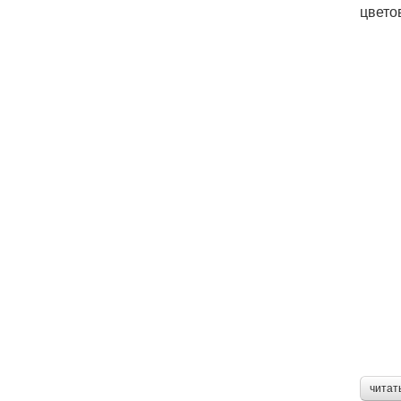
цвето
читат