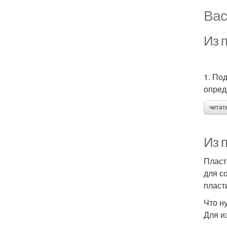
Вас
Из п
1. По
опред
читат
Из 
Пласт
для с
пласт
Что н
Для и