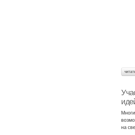
читат
Уча
иде
Многи
возмо
на св