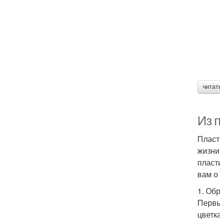
читат
Из 
Пласт
жизни
пласт
вам о
1. Об
Первы
цветк