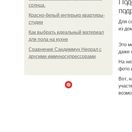
Под
солнца.
под
Красно-белый интерьер квартиры-
Для с
студии
из дом
Как выбрать идеальный материал
для пола на кухне
Это м
Сравнение Сандиммун Неорал с
даже 
другими иммуносупрессорами
На ни
фото 
Вот, 
участ
возмо