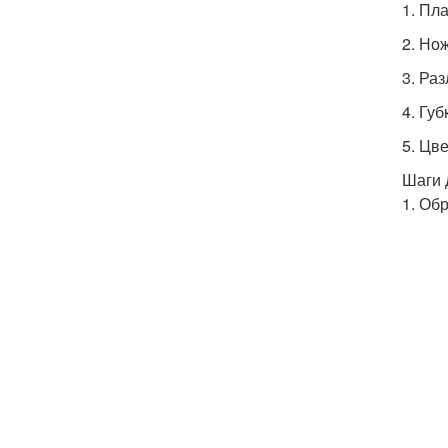
1. Пл
2. Но
3. Ра
4. Гу
5. Цв
Шаги 
1. Об