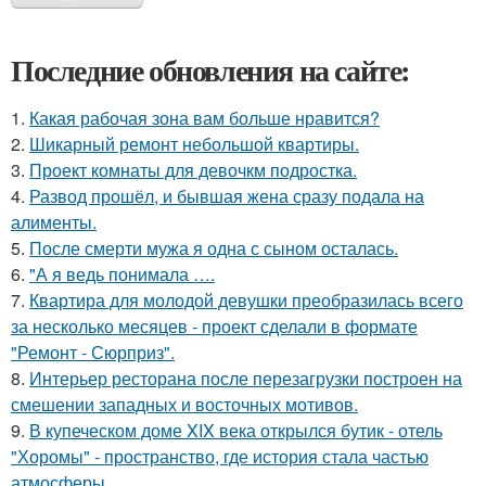
Последние обновления на сайте:
1.
Какая рабочая зона вам больше нравится?
2.
Шикарный ремонт небольшой квартиры.
3.
Проект комнаты для девочкм подростка.
4.
Развод прошёл, и бывшая жена сразу подала на
алименты.
5.
После смерти мужа я одна с сыном осталась.
6.
"А я ведь понимала ….
7.
Квартира для молодой девушки преобразилась всего
за несколько месяцев - проект сделали в формате
"Ремонт - Сюрприз".
8.
Интерьер ресторана после перезагрузки построен на
смешении западных и восточных мотивов.
9.
В купеческом доме XIX века открылся бутик - отель
"Хоромы" - пространство, где история стала частью
атмосферы.