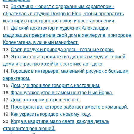
10.
Заказчица - юрист с сдержанным характером -
обратилась в студию Design is Fine, чтобы превратить
квартиру в пространство покоя и восстановления.
11.
Датский архитектор и художник Александра
мадирацца превратила свой дом в хеллерупе, пригороде
Копенгагена, в личный манифест.
12.
Свет, воздух и природа здесь - главные герои.
13.
Этот интерьер родился из диалога между историей
дома и страстью хозяйки к эстетике ар - деко.
14.
Горошек в интерьере: маленький рисунок с большим
характером.
15.
Дом, где прошлое говорит с настоящим.
16.
Французское утро в самом центре Нью-йорка.
17.
Дом, в котором разрешено всё.
18.
Пространство, которое работает вместе с командой.
19.
Как украсить коридор к новому году.
20.
Когда в квартире мало света, каждая деталь
становится решающей.