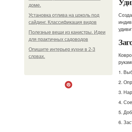
Уди
доме.
Созда
Установка отлива на цоколь под
индив
сайдинг. Классификация видов
удиви
Полезные вещи из канистры. Идеи
Заг
для практичных садоводов
Опишите интерьер кухни в 2-3
Ковро
словах.
рукам
1. Вы
2. Оп
3. На
4. Со
5. До
6. За