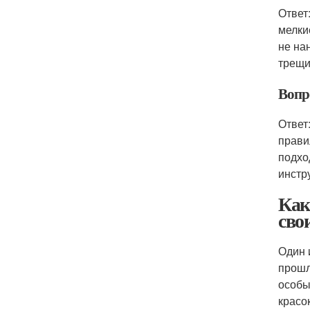
Ответ
мелки
не нан
трещи
Вопр
Ответ
прави
подхо
инстр
Как
сво
Один 
прошл
особы
красо