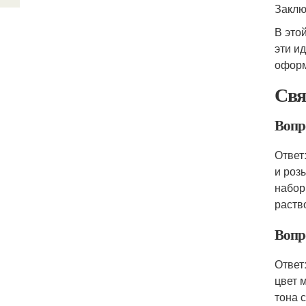
Заклю
В это
эти и
оформ
Свя
Вопр
Ответ
и роз
набор
раство
Вопр
Ответ
цвет 
тона 