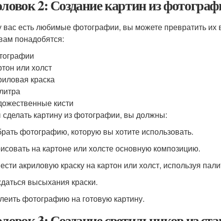
оловок 2: Создание картин из фотограф
у вас есть любимые фотографии, вы можете превратить их 
 вам понадобятся:
тографии
ртон или холст
риловая краска
литра
дожественные кисти
 сделать картину из фотографии, вы должны:
брать фотографию, которую вы хотите использовать.
рисовать на картоне или холсте основную композицию.
нести акриловую краску на картон или холст, используя палит
ждаться высыхания краски.
клеить фотографию на готовую картину.
оловок 3: Создание светильников из ст