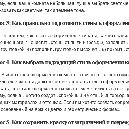
му, если ваша комната небольшая, лучше выбрать светлые 
ьзовать как светлые, так и темные тона.
ос 3: Как правильно подготовить стены к оформле
: Перед тем, как начать оформление комнаты, важно правил
ющие шаги: 1) очистить стены от пыли и грязи; 2) заполнит
 грунтовкой; 4) позволить грунтовке высохнуть; 5) покрыть с
ос 4: Как выбрать подходящий стиль оформления 
: Выбор стиля оформления комнаты зависит от вашего вкуса
ления комнаты должен соответствовать стилю оформления 
вать, что стиль оформления комнаты может влиять на наст
му, если вы хотите создать спокойный и уютный интерьер, 
дных материалах и оттенках. Если вы хотите создать совр
, основанный на ярких цветах и геометрических формах.
ос 5: Как сохранить краску от загрязнений и повре