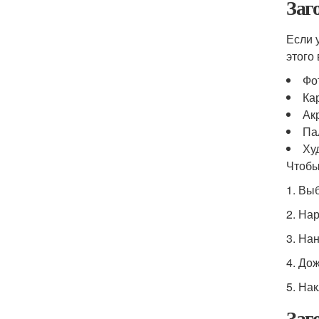
Заг
Если 
этого
Фо
Ка
Ак
Па
Ху
Чтобы
1. Вы
2. На
3. На
4. До
5. На
Заг