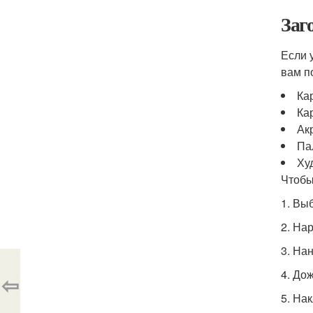
Заг
Если 
вам п
Ка
Ка
Ак
Па
Ху
Чтобы
1. Вы
2. На
3. На
4. До
⇦
5. На