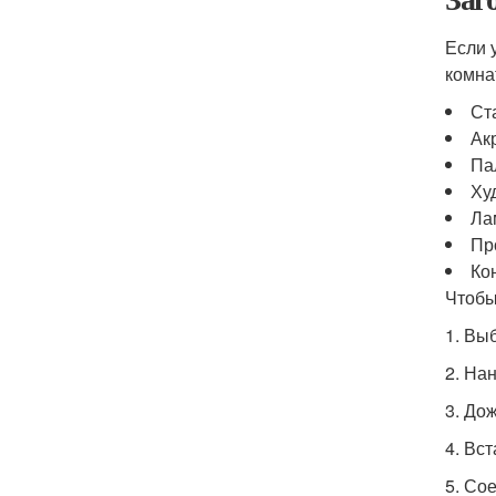
Если 
комна
Ст
Ак
Па
Ху
Ла
Пр
Ко
Чтобы
1. Вы
2. На
3. До
4. Вс
5. Со