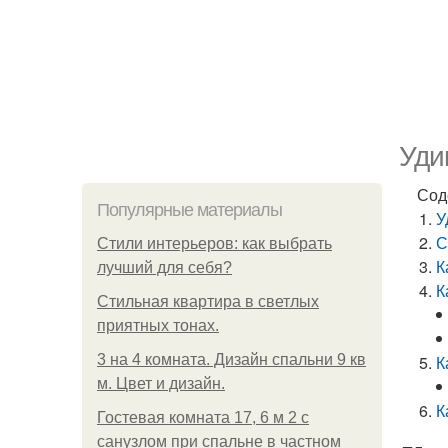
Уди
Сод
Популярные материалы
У
С
Стили интерьеров: как выбрать
К
лучший для себя?
К
Стильная квартира в светлых
приятных тонах.
3 на 4 комната. Дизайн спальни 9 кв
К
м. Цвет и дизайн.
К
Гостевая комната 17, 6 м 2 с
санузлом при спальне в частном