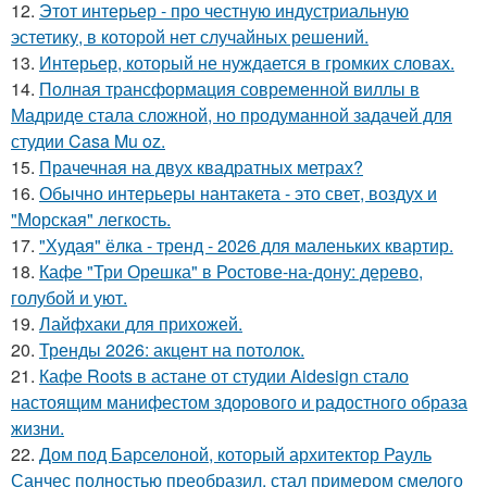
12.
Этот интерьер - про честную индустриальную
эстетику, в которой нет случайных решений.
13.
Интерьер, который не нуждается в громких словах.
14.
Полная трансформация современной виллы в
Мадриде стала сложной, но продуманной задачей для
студии Casa Mu oz.
15.
Прачечная на двух квадратных метрах?
16.
Обычно интерьеры нантакета - это свет, воздух и
"Морская" легкость.
17.
"Худая" ёлка - тренд - 2026 для маленьких квартир.
18.
Кафе "Три Орешка" в Ростове-на-дону: дерево,
голубой и уют.
19.
Лайфхаки для прихожей.
20.
Тренды 2026: акцент на потолок.
21.
Кафе Roots в астане от студии Aidesign стало
настоящим манифестом здорового и радостного образа
жизни.
22.
Дом под Барселоной, который архитектор Рауль
Санчес полностью преобразил, стал примером смелого