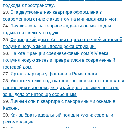
подхода к пространству.
23.
Эта двухкомнатная квартира оформлена в
современном стиле с акцентом на минимализм и уют.
24.
Лаунж - зона на террасе - идеальное место для
отдыха на свежем воздухе.
25.
Фермерский дом в Англии с трёхсотлетней историей
получил новую жизнь после реконструкции.
26.
На юге Франции средневековый дом XIV века
получил новую жизнь и превратился в современный
гостевой дом.
27.
Яркая квартира у фонтана в Риме треви.
28.
Уютные уголки под скатной крышей часто становятся
настоящим вызовом для дизайнеров, но именно такие
зоны делают интерьер особенным.
29.
Личный опыт: квартира с панорамными окнами в
Казани.
30.
Как выбрать идеальный пол для кухни: советы и
рекомендации