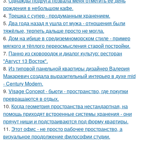
3.
Однажды подруга позвала меня отметить её день
рождения в небольшом кафе.
4.
Трешка с супер - продуманным хранением.
5.
Два года назад я ушла от мужа - отношения были
тяжёлые, терпеть дальше просто не могла.
6.
Дом на ибице в средиземноморском стиле - пример
мягкого и тёплого переосмысления старой постройки.
7.
Панно из сковородок и диалог культур: ресторан
"Август 13 Восток".
8.
Из типовой панельной квартиры дизайнер Валерия
Макаревич создала выразительный интерьер в духе mid
- Century Modern.
9.
Visage Concept - бьюти - пространство, где покупки
превращаются в отдых.
10.
Когда геометрия пространства нестандартная, на
помощь приходят встроенные системы хранения - они
прячут ниши и подстраиваются под форму квартиры.
11.
Этот офис - не просто рабочее пространство, а
визуальное продолжение философии студии.