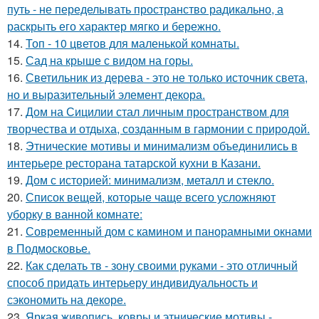
путь - не переделывать пространство радикально, а
раскрыть его характер мягко и бережно.
14.
Топ - 10 цветов для маленькой комнаты.
15.
Сад на крыше с видом на горы.
16.
Светильник из дерева - это не только источник света,
но и выразительный элемент декора.
17.
Дом на Сицилии стал личным пространством для
творчества и отдыха, созданным в гармонии с природой.
18.
Этнические мотивы и минимализм объединились в
интерьере ресторана татарской кухни в Казани.
19.
Дом с историей: минимализм, металл и стекло.
20.
Список вещей, которые чаще всего усложняют
уборку в ванной комнате:
21.
Современный дом с камином и панорамными окнами
в Подмосковье.
22.
Как сделать тв - зону своими руками - это отличный
способ придать интерьеру индивидуальность и
сэкономить на декоре.
23.
Яркая живопись, ковры и этнические мотивы -