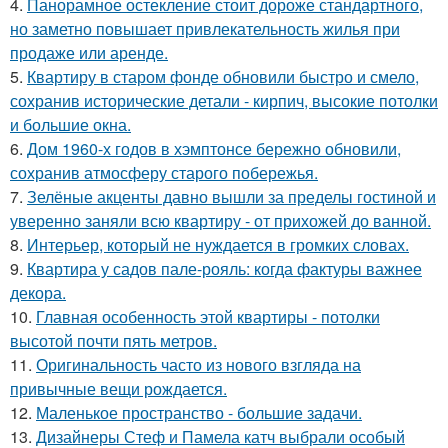
4.
Панорамное остекление стоит дороже стандартного,
но заметно повышает привлекательность жилья при
продаже или аренде.
5.
Квартиру в старом фонде обновили быстро и смело,
сохранив исторические детали - кирпич, высокие потолки
и большие окна.
6.
Дом 1960-х годов в хэмптонсе бережно обновили,
сохранив атмосферу старого побережья.
7.
Зелёные акценты давно вышли за пределы гостиной и
уверенно заняли всю квартиру - от прихожей до ванной.
8.
Интерьер, который не нуждается в громких словах.
9.
Квартира у садов пале-рояль: когда фактуры важнее
декора.
10.
Главная особенность этой квартиры - потолки
высотой почти пять метров.
11.
Оригинальность часто из нового взгляда на
привычные вещи рождается.
12.
Маленькое пространство - большие задачи.
13.
Дизайнеры Стеф и Памела катч выбрали особый