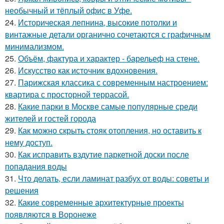
необычный и тёплый офис в Уфе.
24.
Историческая лепнина, высокие потолки и
винтажные детали органично сочетаются с графичным
минимализмом.
25.
Объём, фактура и характер - барельеф на стене.
26.
Искусство как источник вдохновения.
27.
Парижская классика с современным настроением:
квартира с просторной террасой.
28.
Какие парки в Москве самые популярные среди
жителей и гостей города
29.
Как можно скрыть стояк отопления, но оставить к
нему доступ.
30.
Как исправить вздутие паркетной доски после
попадания воды
31.
Что делать, если ламинат разбух от воды: советы и
решения
32.
Какие современные архитектурные проекты
появляются в Воронеже