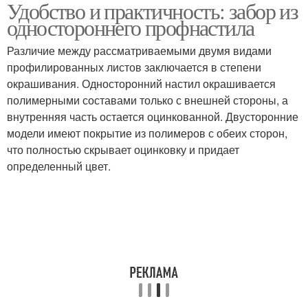
Удобство и практичность: забор из
Профнастил для
Материалы для
одностороннего профнастила
заборов
заборов
Различие между рассматриваемыми двумя видами
профилированных листов заключается в степени
окрашивания. Односторонний настил окрашивается
Забор из профнастила
полимерными составами только с внешней стороны, а
внутренняя часть остается оцинкованной. Двусторонние
модели имеют покрытие из полимеров с обеих сторон,
что полностью скрывает оцинковку и придает
определенный цвет.