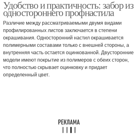
Удобство и практичность: забор из
Профнастил для
Материалы для
одностороннего профнастила
заборов
заборов
Различие между рассматриваемыми двумя видами
профилированных листов заключается в степени
окрашивания. Односторонний настил окрашивается
Забор из профнастила
полимерными составами только с внешней стороны, а
внутренняя часть остается оцинкованной. Двусторонние
модели имеют покрытие из полимеров с обеих сторон,
что полностью скрывает оцинковку и придает
определенный цвет.